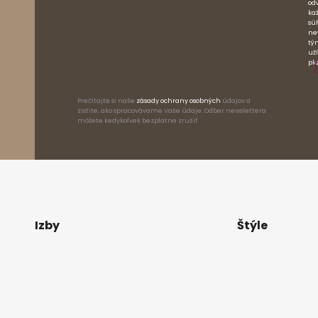
od
ka
sú
ne
tý
už
pl
Prečítajte si naše
zásady ochrany osobných
údajov a
zistite, ako spracovávame Vaše údaje. Odber newslettera
môžete kedykoľvek bezplatne zrušiť
Izby
Štýle