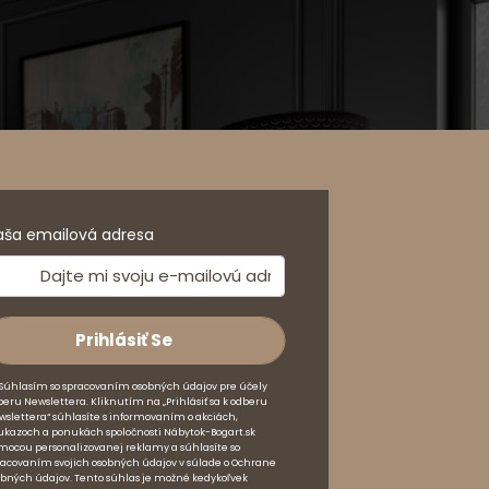
aša emailová adresa
Súhlasím so spracovaním osobných údajov pre účely
beru Newslettera. Kliknutím na „Prihlásiť sa k odberu
wslettera“ súhlasíte s informovaním o akciách,
ukazoch a ponukách spoločnosti Nábytok-Bogart.sk
mocou personalizovanej reklamy a súhlasíte so
racovaním svojich osobných údajov v súlade o Ochrane
obných údajov. Tento súhlas je možné kedykoľvek