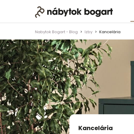
Skip to content
Main Navigation
Nabytok Bogart - Blog
Izby
Kancelária
Kancelária