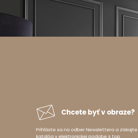
Chcete byť v obraze?
Prihláste sa na odber Newslettera a získajte
katalóg v elektronickej podobe s top