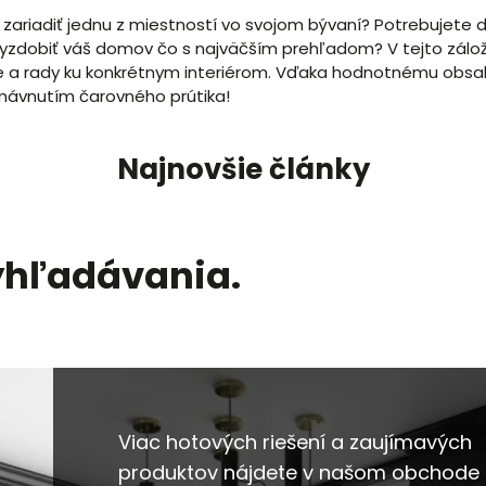
si zariadiť jednu z miestností vo svojom bývaní? Potrebujete
vyzdobiť váš domov čo s najväčším prehľadom? V tejto zálo
cie a rady ku konkrétnym interiérom. Vďaka hodnotnému obs
mávnutím čarovného prútika!
Najnovšie články
yhľadávania.
Viac hotových riešení a zaujímavých
produktov nájdete v našom obchode