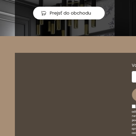
Prejsť do obchodu
V
od
ne
po
po
sp
os