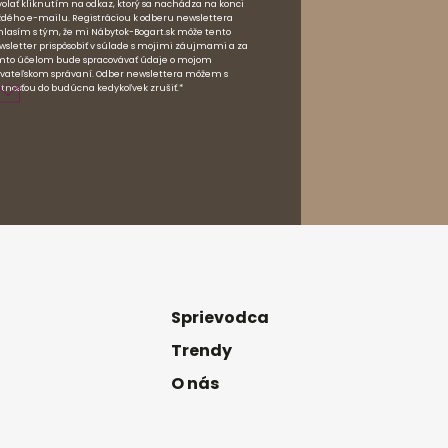
volať kliknutím na odkaz, ktorý sa nachádza na konci
ždého e-mailu. Registráciou k odberu newslettera
hlasím s tým, že mi Nábytok-Bogart.sk môže tento
wsletter prispôsobiť v súlade s mojimi záujmami a za
mto účelom bude spracovávať údaje o mojom
ívateľskom správaní. Odber newslettera môžem s
atnosťou do budúcna kedykoľvek zrušiť.*
Sprievodca
Trendy
O nás