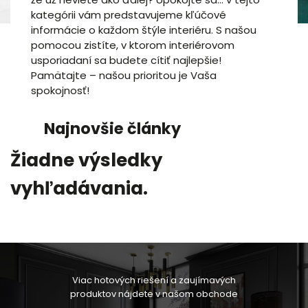
kategórii vám predstavujeme kľúčové
informácie o každom štýle interiéru. S našou
pomocou zistíte, v ktorom interiérovom
usporiadaní sa budete cítiť najlepšie!
Pamätajte – našou prioritou je Vaša
spokojnosť!
Najnovšie články
Žiadne výsledky
vyhľadávania.
Viac hotových riešení a zaujímavých
produktov nájdete v našom obchode