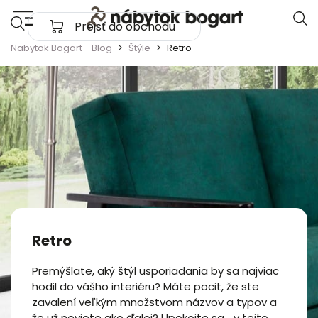
Skip to content
Prejsť do obchodu
Main Navigation
Nabytok Bogart - Blog
Štýle
Retro
Retro
Premýšlate, aký štýl usporiadania by sa najviac
hodil do vášho interiéru? Máte pocit, že ste
zavalení veľkým množstvom názvov a typov a
že už neviete ako ďalej? Upokojte sa… v tejto