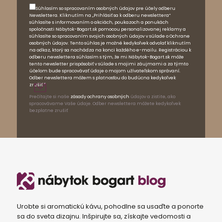
Súhlasím so spracovaním osobných údajov pre účely odberu
Newslettera. Kliknutím na „Prihlásiť sa k odberu newslettera“
súhlasíte s informovaním o akciách, poukazoch a ponukách
spoločnosti Nábytok-Bogart.sk pomocou personalizovanej reklamy a
súhlasíte so spracovaním svojich osobných údajov v súlade o Ochrane
osobných údajov. Tento súhlas je možné kedykoľvek odvolať kliknutím
na odkaz, ktorý sa nachádza na konci každého e-mailu. Registráciou k
odberu newslettera súhlasím s tým, že mi Nábytok-Bogart.sk môže
tento newsletter prispôsobiť v súlade s mojimi záujmami a za týmto
účelom bude spracovávať údaje o mojom užívateľskom správaní.
Odber newslettera môžem s platnosťou do budúcna kedykoľvek
zrušiť.*
Prečítajte si naše
zásady ochrany osobných
údajov a zistite, ako
spracovávame Vaše údaje. Odber newslettera môžete kedykoľvek
bezplatne zrušiť
Urobte si aromatickú kávu, pohodlne sa usaďte a ponorte
sa do sveta dizajnu. Inšpirujte sa, získajte vedomosti a