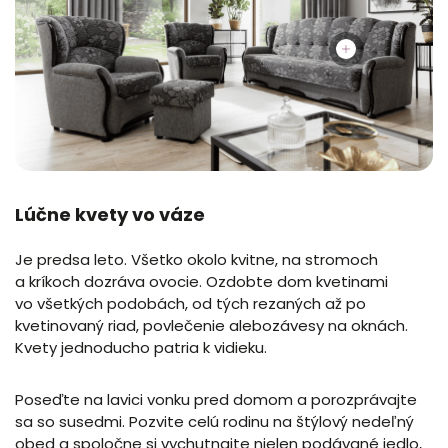
Lúčne kvety vo váze
Je predsa leto. Všetko okolo kvitne, na stromoch
a kríkoch dozráva ovocie. Ozdobte dom kvetinami
vo všetkých podobách, od tých rezaných až po
kvetinovaný riad, povlečenie alebozávesy na oknách.
Kvety jednoducho patria k vidieku.
Poseďte na lavici vonku pred domom a porozprávajte
sa so susedmi. Pozvite celú rodinu na štýlový nedeľný
obed a spoločne si vychutnajte nielen podávané jedlo,