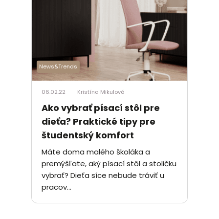
News&Trends
06.02.22
Kristína Mikulová
Ako vybrať písací stôl pre
dieťa? Praktické tipy pre
študentský komfort
Máte doma malého školáka a
premýšľate, aký písací stôl a stoličku
vybrať? Dieťa síce nebude tráviť u
pracov...