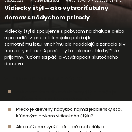
06.02.2022
Kristína Mikulová
aktualizované
14.02.2025, 01:46:12
Vidiecky štýl – ako vytvoriť útulný
domov s nádychom prírody
Vidiecky štýl si spojujeme s pobytom na chalupe alebo
u prarodičov, preto tak nejako patrí aj k
samotnému letu. Mnohímu ale neodolajú a zariadia si v
ňom celý interiér. A prečo by to tak nemohlo byť? Je
príjemný, ľuďom sa páči a vytvárapocit skutočného
domova.
V tomto článku sa dozviete:
Aké charakteristiky má vidiecky štýl a prečo je
obľúbený v interiérovom dizajne?
Prečo je drevený nábytok, najmä jedálenský stôl,
kľúčovým prvkom vidieckého štýlu?
Ako môžeme využiť prírodné materiály a