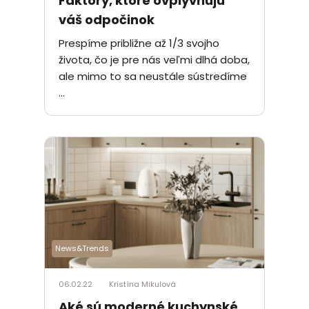
Faktory, ktoré ovplyvňujú
váš odpočinok
Prespíme približne až 1/3 svojho
života, čo je pre nás veľmi dlhá doba,
ale mimo to sa neustále sústredíme
...
News&Trends
06.02.22
Kristína Mikulová
Aké sú moderné kuchynské