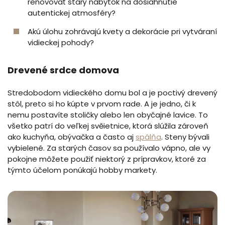
renovovať starý nábytok na dosiahnutie
autentickej atmosféry?
Akú úlohu zohrávajú kvety a dekorácie pri vytváraní
vidieckej pohody?
Drevené srdce domova
Stredobodom vidieckého domu bol a je poctivý drevený
stôl, preto si ho kúpte v prvom rade. A je jedno, či k
nemu postavíte stoličky alebo len obyčajné lavice. To
všetko patrí do veľkej svěietnice, ktorá slúžila zároveň
ako kuchyňa, obývačka a často aj
spálňa
. Steny bývali
vybielené. Za starých časov sa používalo vápno, ale vy
pokojne môžete použiť niektorý z prípravkov, ktoré za
týmto účelom ponúkajú hobby markety.