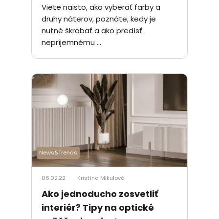
Viete naisto, ako vyberať farby a
druhy náterov, poznáte, kedy je
nutné škrabať a ako predísť
nepríjemnému ...
News&Trends
06.02.22
Kristína Mikulová
Ako jednoducho zosvetliť
interiér? Tipy na optické