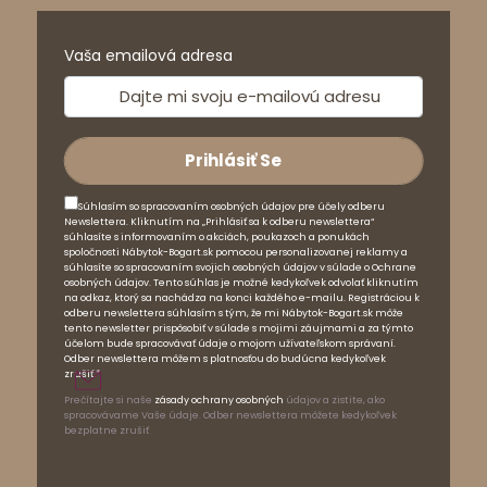
Vaša emailová adresa
Súhlasím so spracovaním osobných údajov pre účely odberu
Newslettera. Kliknutím na „Prihlásiť sa k odberu newslettera“
súhlasíte s informovaním o akciách, poukazoch a ponukách
spoločnosti Nábytok-Bogart.sk pomocou personalizovanej reklamy a
súhlasíte so spracovaním svojich osobných údajov v súlade o Ochrane
osobných údajov. Tento súhlas je možné kedykoľvek odvolať kliknutím
na odkaz, ktorý sa nachádza na konci každého e-mailu. Registráciou k
odberu newslettera súhlasím s tým, že mi Nábytok-Bogart.sk môže
tento newsletter prispôsobiť v súlade s mojimi záujmami a za týmto
účelom bude spracovávať údaje o mojom užívateľskom správaní.
Odber newslettera môžem s platnosťou do budúcna kedykoľvek
zrušiť.*
Prečítajte si naše
zásady ochrany osobných
údajov a zistite, ako
spracovávame Vaše údaje. Odber newslettera môžete kedykoľvek
bezplatne zrušiť