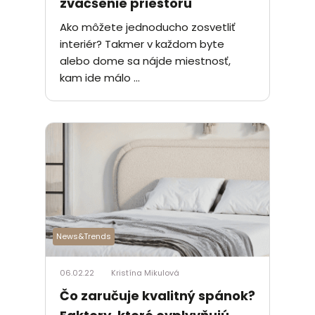
zväčšenie priestoru
Ako môžete jednoducho zosvetliť
interiér? Takmer v každom byte
alebo dome sa nájde miestnosť,
kam ide málo ...
News&Trends
06.02.22
Kristína Mikulová
Čo zaručuje kvalitný spánok?