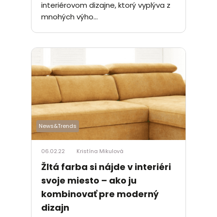
interiérovom dizajne, ktorý vyplýva z
mnohých výho...
News&Trends
06.02.22
Kristína Mikulová
Žltá farba si nájde v interiéri
svoje miesto – ako ju
kombinovať pre moderný
dizajn