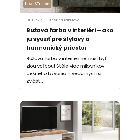
News&Trends
06.02.22
Kristína Mikulová
Ružová farba v interiéri – ako
ju využiť pre štýlový a
harmonický priestor
Ružová farba v interiéri nemusí byť
zlou voľbou! Stále viac milovníkov
pekného bývania – vedomých si
zvlášt...