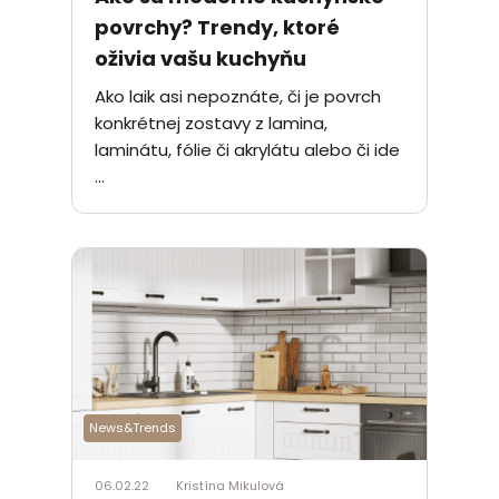
povrchy? Trendy, ktoré
oživia vašu kuchyňu
Ako laik asi nepoznáte, či je povrch
konkrétnej zostavy z lamina,
laminátu, fólie či akrylátu alebo či ide
...
News&Trends
06.02.22
Kristína Mikulová