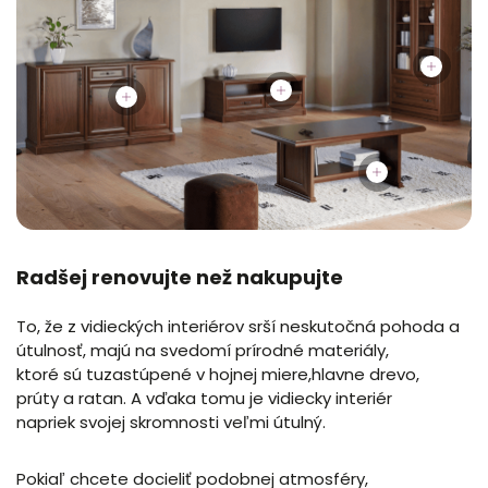
Radšej renovujte než nakupujte
To, že z vidieckých interiérov srší neskutočná pohoda a
útulnosť, majú na svedomí prírodné materiály,
ktoré sú tuzastúpené v hojnej miere,hlavne drevo,
prúty a ratan. A vďaka tomu je vidiecky interiér
napriek svojej skromnosti veľmi útulný.
Pokiaľ chcete docieliť podobnej atmosféry,