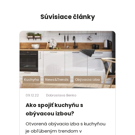
Súvisiace články
Kuchyňa
News&Trends
Obývacia izba
09.12.22
Dobroslava Benko
Ako spojiť kuchyňu s
obývacou izbou?
Otvorená obývacia izba s kuchyňou
je obľúbeným trendom v