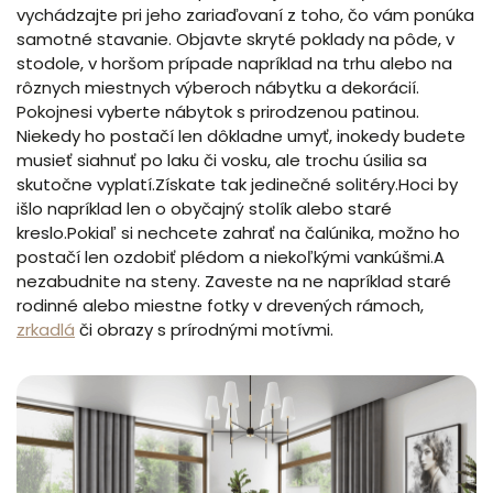
vychádzajte pri jeho zariaďovaní z toho, čo vám ponúka
samotné stavanie. Objavte skryté poklady na pôde, v
stodole, v horšom prípade napríklad na trhu alebo na
rôznych miestnych výberoch nábytku a dekorácií.
Pokojnesi vyberte nábytok s prirodzenou patinou.
Niekedy ho postačí len dôkladne umyť, inokedy budete
musieť siahnuť po laku či vosku, ale trochu úsilia sa
skutočne vyplatí.Získate tak jedinečné solitéry.Hoci by
išlo napríklad len o obyčajný stolík alebo staré
kreslo.Pokiaľ si nechcete zahrať na čalúnika, možno ho
postačí len ozdobiť plédom a niekoľkými vankúšmi.A
nezabudnite na steny. Zaveste na ne napríklad staré
rodinné alebo miestne fotky v drevených rámoch,
zrkadlá
či obrazy s prírodnými motívmi.