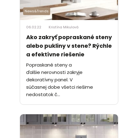
News&Trends
06.02.22
Kristína Mikulová
Ako zakryť popraskané steny
alebo pukliny v stene? Rýchle
a efektívne riešenie
Popraskané steny a
ďalšie nerovnosti zakryje
dekoratívny panel. V
súčasnej dobe všetci riešime
nedostatok č...