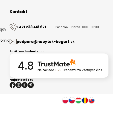
Kontakt
+421 233 418 621
Pondelok - Piatok
8:00 - 16:00
ajov
romia
podpora@nabytok-bogart.sk
Pozitívne hodnotenia
4.8
Na základe
8293
recenzií
zo všetkých čias
Nájdete nás tu