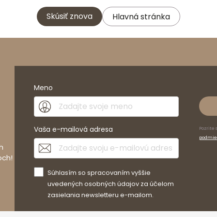
Skúsiť znova
Hlavná stránka
Meno
Vaša e-mailová adresa
Pozrite 
podmie
h
och!
Súhlasím so spracovaním vyššie
uvedených osobných údajov za účelom
zasielania newsletteru e-mailom.