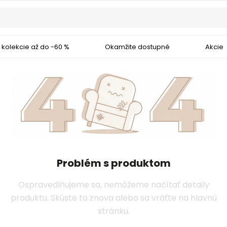
 kolekcie až do -60 %
Okamžite dostupné
Akcie
Problém s produktom
Ospravedlňujeme sa, nemôžeme načítať detaily
produktu. Skúste to znova alebo sa vráťte na hlavnú
stránku.