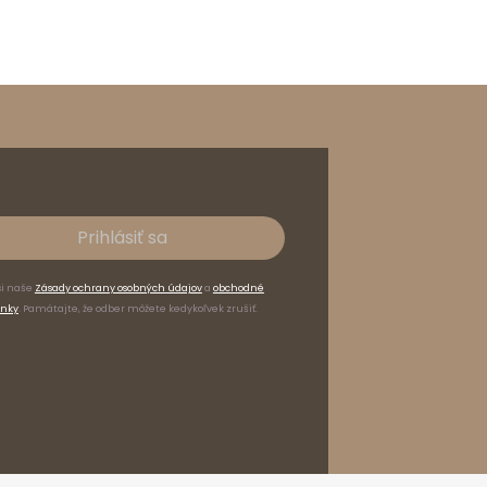
Prihlásiť sa
si naše
Zásady ochrany osobných údajov
a
obchodné
nky
. Pamätajte, že odber môžete kedykoľvek zrušiť.