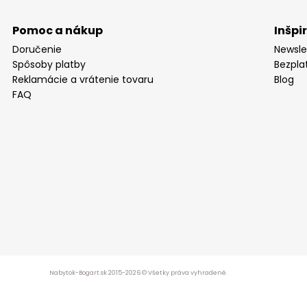
Pomoc a nákup
Inšpi
Doručenie
Newsle
Spôsoby platby
Bezpla
Reklamácie a vrátenie tovaru
Blog
FAQ
Nabytok-Bogart.sk 2015-2026 © Všetky práva vyhradené.