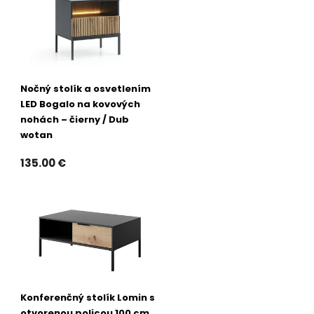
Nočný stolík a osvetlením
LED Bogalo na kovových
nohách – čierny / Dub
wotan
135.00 €
Konferenčný stolík Lomin s
otvorenou policou 100 cm