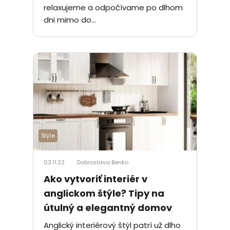
relaxujeme a odpočívame po dlhom
dni mimo do...
Štýle
03.11.22
Dobroslava Benko
Ako vytvoriť interiér v
anglickom štýle? Tipy na
útulný a elegantný domov
Anglický interiérový štýl patrí už dlho