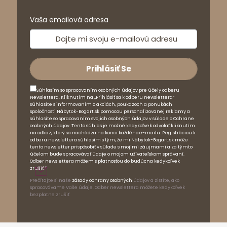
Vaša emailová adresa
Súhlasím so spracovaním osobných údajov pre účely odberu
Newslettera. Kliknutím na „Prihlásiť sa k odberu newslettera“
súhlasíte s informovaním o akciách, poukazoch a ponukách
spoločnosti Nábytok-Bogart.sk pomocou personalizovanej reklamy a
súhlasíte so spracovaním svojich osobných údajov v súlade o Ochrane
osobných údajov. Tento súhlas je možné kedykoľvek odvolať kliknutím
na odkaz, ktorý sa nachádza na konci každého e-mailu. Registráciou k
odberu newslettera súhlasím s tým, že mi Nábytok-Bogart.sk môže
tento newsletter prispôsobiť v súlade s mojimi záujmami a za týmto
účelom bude spracovávať údaje o mojom užívateľskom správaní.
Odber newslettera môžem s platnosťou do budúcna kedykoľvek
zrušiť.*
Prečítajte si naše
zásady ochrany osobných
údajov a zistite, ako
spracovávame Vaše údaje. Odber newslettera môžete kedykoľvek
bezplatne zrušiť