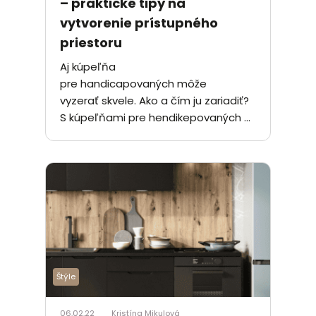
– praktické tipy na
vytvorenie prístupného
priestoru
Aj kúpeľňa
pre handicapovaných môže
vyzerať skvele. Ako a čím ju zariadiť?
S kúpeľňami pre hendikepovaných ...
Štýle
06.02.22
Kristína Mikulová