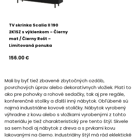
TV skrinka Scalia II 190
2K1SZ s výklenkom – Čierny
mat / Čierny Rošt –
Limitovaná ponuka
156.00 €
Mali by byť tiež zbavené zbytočných ozdôb,
povrchových úprav alebo dekoratívnych vložiek. Platí to
ako pre pohovky a rohové sedačky, tak aj pre regále,
konferenčné stolíky a ďalší inný nábytok. Obľúbené sú
najmä industriálne kovové stoličky. Nábytok vyrobený
výhradne z kovu alebo s vložkami vyrobenými z tohto
materiálu je tiež charakteristický pre tento štýl. Skvele
sa sem hodí aj nábytok z dreva a s prvkami kovu
lakovanými na čierno. Industriálny štýl má rád eklektické