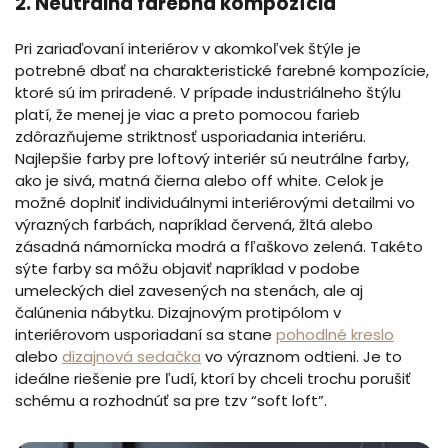
2. Neutrálna farebná kompozícia
Pri zariaďovaní interiérov v akomkoľvek štýle je
potrebné dbať na charakteristické farebné kompozície,
ktoré sú im priradené. V prípade industriálneho štýlu
platí, že menej je viac a preto pomocou farieb
zdôrazňujeme striktnosť usporiadania interiéru.
Najlepšie farby pre loftový interiér sú neutrálne farby,
ako je sivá, matná čierna alebo off white. Celok je
možné doplniť individuálnymi interiérovými detailmi vo
výrazných farbách, napríklad červená, žltá alebo
zásadná námornícka modrá a fľaškovo zelená. Takéto
sýte farby sa môžu objaviť napríklad v podobe
umeleckých diel zavesených na stenách, ale aj
čalúnenia nábytku. Dizajnovým protipólom v
interiérovom usporiadaní sa stane
pohodlné kreslo
alebo
dizajnová sedačka
vo výraznom odtieni. Je to
ideálne riešenie pre ľudí, ktorí by chceli trochu porušiť
schému a rozhodnúť sa pre tzv “soft loft”.