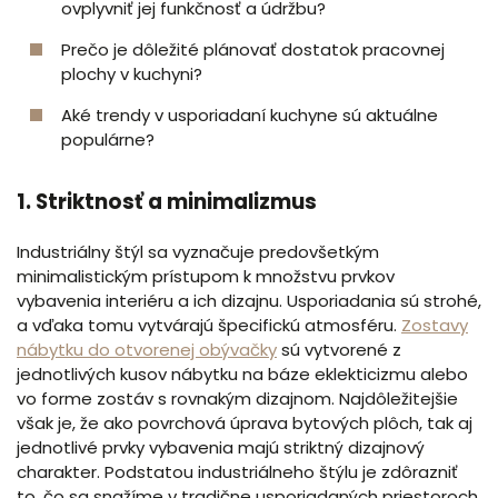
ovplyvniť jej funkčnosť a údržbu?
Prečo je dôležité plánovať dostatok pracovnej
plochy v kuchyni?
Aké trendy v usporiadaní kuchyne sú aktuálne
populárne?
1. Striktnosť a minimalizmus
Industriálny štýl sa vyznačuje predovšetkým
minimalistickým prístupom k množstvu prvkov
vybavenia interiéru a ich dizajnu. Usporiadania sú strohé,
a vďaka tomu vytvárajú špecifickú atmosféru.
Zostavy
nábytku do otvorenej obývačky
sú vytvorené z
jednotlivých kusov nábytku na báze eklekticizmu alebo
vo forme zostáv s rovnakým dizajnom. Najdôležitejšie
však je, že ako povrchová úprava bytových plôch, tak aj
jednotlivé prvky vybavenia majú striktný dizajnový
charakter. Podstatou industriálneho štýlu je zdôrazniť
to, čo sa snažíme v tradične usporiadaných priestoroch