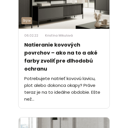
Štýle
06.02.22
Kristína Mikulová
Natieranie kovových
povrchov – ako na to a aké
farby zvoliť pre dlhodobú
ochranu
Potrebujete natrieť kovovú lavicu,
plot alebo dokonca okapy? Práve
teraz je na to ideálne obdobie. Ešte
než...