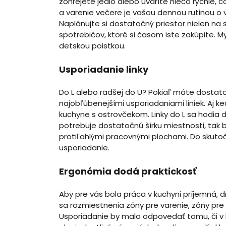
zohrejete jedlo alebo uvaríte niečo rýchle, 
a varenie večere je vašou dennou rutinou o
Naplánujte si dostatočný priestor nielen na 
spotrebičov, ktoré si časom iste zakúpite. M
detskou poistkou.
Usporiadanie linky
Do L alebo radšej do U? Pokiaľ máte dostat
najobľúbenejšími usporiadaniami liniek. Aj k
kuchyne s ostrovčekom. Linky do L sa hodia 
potrebuje dostatočnú šírku miestnosti, tak
protiľahlými pracovnými plochami. Do skutočn
usporiadanie.
Ergonómia dodá praktickosť
Aby pre vás bola práca v kuchyni príjemná, d
sa rozmiestnenia zóny pre varenie, zóny pr
Usporiadanie by malo odpovedať tomu, či v k