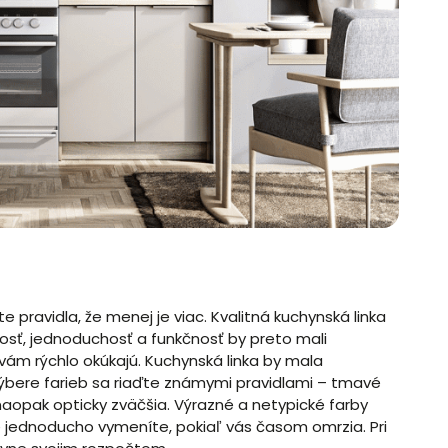
 pravidla, že menej je viac. Kvalitná kuchynská linka
vosť, jednoduchosť a funkčnosť by preto mali
vám rýchlo okúkajú. Kuchynská linka by mala
výbere farieb sa riaďte známymi pravidlami – tmavé
naopak opticky zväčšia. Výrazné a netypické farby
 jednoducho vymeníte, pokiaľ vás časom omrzia. Pri