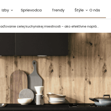
Izby
Sprievodca
Trendy
Štýle
O nás
vanie celej kuchynskej miestnosti – ako efektívne naplánovať vašu kuchyňu