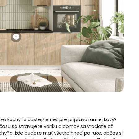
íva kuchyňu častejšie než pre prípravu rannej kávy?
 času sa stravujete vonku a domov sa vraciate až
hyňa, kde budete mať všetko hneď po ruke, občas si