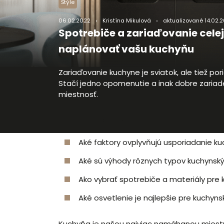
Štýle
06.02.2022
Kristína Mikulová
aktualizované
14.02.2
Spotrebiče a zariaďovanie celej
naplánovať vašu kuchyňu
Zariaďovanie kuchyne je sviatok, ale tiež por
Stačí jedno opomenutie a inak dobre zaria
miestnosť.
V tomto článku sa dozviete:
Aké faktory ovplyvňujú usporiadanie k
Aké sú výhody rôznych typov kuchynskýc
Ako vybrať spotrebiče a materiály pre
Aké osvetlenie je najlepšie pre kuchyn
Kuchyňa je našou najviac namáhanou miestno