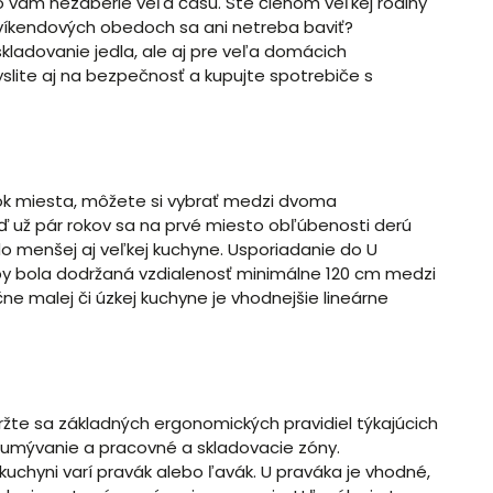
čo vám nezaberie veľa času. Ste členom veľkej rodiny
 víkendových obedoch sa ani netreba baviť?
skladovanie jedla, ale aj pre veľa domácich
yslite aj na bezpečnosť a kupujte spotrebiče s
ok miesta, môžete si vybrať medzi dvoma
eď už pár rokov sa na prvé miesto obľúbenosti derú
do menšej aj veľkej kuchyne. Usporiadanie do U
 by bola dodržaná vzdialenosť minimálne 120 cm medzi
e malej či úzkej kuchyne je vhodnejšie lineárne
ržte sa základných ergonomických pravidiel týkajúcich
e umývanie a pracovné a skladovacie zóny.
uchyni varí pravák alebo ľavák. U praváka je vhodné,