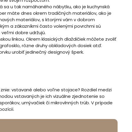
avne svojim rozpočtom.
torá sa u tak namáhaného nábytku, ako je kuchynská
výber máte dnes okrem tradičných materiálov, ako je
jímavých materiálov, s ktorými vám v dobrom
ickým a zákazníkmi často volenými povrchmi sú
 veľmi dobre udržujú.
nskou linkou. Okrem klasických dlaždičiek môžete zvoliť
grafosklo, rôzne druhy obkladových dosiek atď.
rvku urobiť jedinečný designový šperk.
 znie: vstavané alebo voľne stojace? Rozdiel medzi
ýhodou vstavaných je ich vizuálne zjednotenie so
porákov, umývačiek či mikrovlnných trúb. V prípade
ozícií.