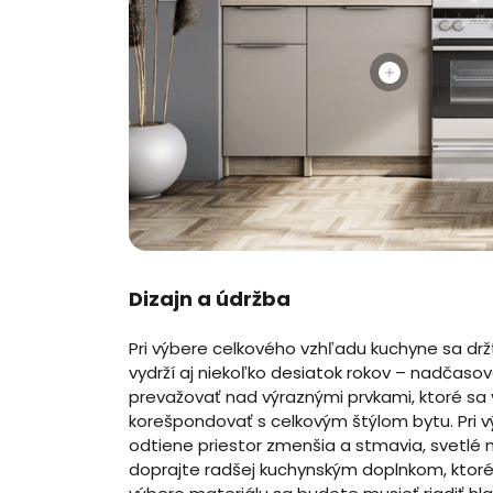
Dizajn a údržba
Pri výbere celkového vzhľadu kuchyne sa držte
vydrží aj niekoľko desiatok rokov – nadčaso
prevažovať nad výraznými prvkami, ktoré sa 
korešpondovať s celkovým štýlom bytu. Pri 
odtiene priestor zmenšia a stmavia, svetlé 
doprajte radšej kuchynským doplnkom, ktoré