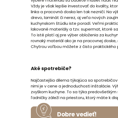
výbere materiálu sa budete musieť riadiť hl
Vždy je však lepšie investovať do kvality, k
linka a pracovná doska len tak nezničí. Na 
drevo, laminát či nerez, aj veľa nových zau
kuchynskom štúdiu iste poradí. Veľmi prakt
lakované materiály a tzv. supermat, ktoré sa
To isté platí aj pre výber obloženia za kuchy
rovnaký materiál ako je na pracovnej doske, 
Chytrou voľbou môžete z čisto praktického p
Aké spotrebiče?
Najčastejšia dilema týkajúca sa spotrebičov
nimi je v cene a jednoduchosti inštalácie. V
zvyškom kuchyne. To sa týka predovšetkým s
ľadničky záleží na priestoru, ktorý máte k disp
Dobre vedieť!