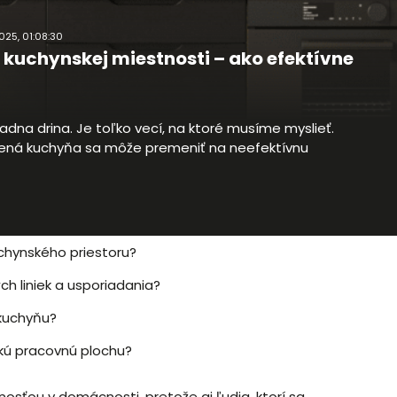
025, 01:08:30
 kuchynskej miestnosti – ako efektívne
iadna drina. Je toľko vecí, na ktoré musíme myslieť.
dená kuchyňa sa môže premeniť na neefektívnu
uchynského priestoru?
h liniek a usporiadania?
 kuchyňu?
skú pracovnú plochu?
sťou v domácnosti, pretože aj ľudia, ktorí sa