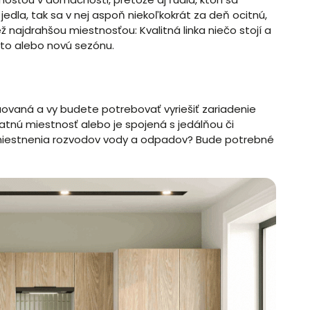
jedla, tak sa v nej aspoň niekoľkokrát za deň ocitnú,
iež najdrahšou miestnosťou: Kvalitná linka niečo stojí a
leto alebo novú sezónu.
ovaná a vy budete potrebovať vyriešiť zariadenie
atnú miestnosť alebo je spojená s jedálňou či
miestnenia rozvodov vody a odpadov? Bude potrebné