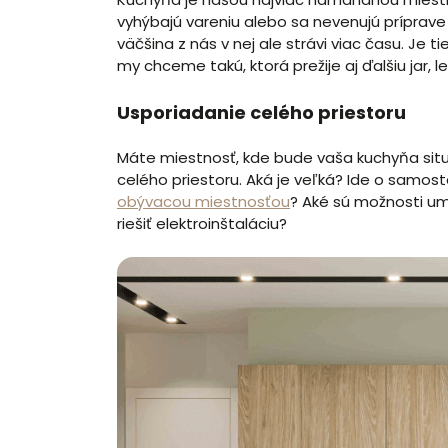
vyhýbajú vareniu alebo sa nevenujú príprave 
väčšina z nás v nej ale strávi viac času. Je t
my chceme takú, ktorá prežije aj ďalšiu jar, 
Usporiadanie celého priestoru
Máte miestnosť, kde bude vaša kuchyňa situ
celého priestoru. Aká je veľká? Ide o samost
obývacou miestnosťou
? Aké sú možnosti u
riešiť elektroinštaláciu?