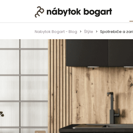
Skip to content
Main Navigation
Nabytok Bogart - Blog
Štýle
Spotrebiče a zariaďo