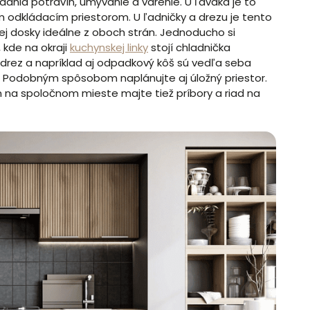
adania potravín, umývanie a varenie. U ľaváka je to
m odkládacím priestorom. U ľadničky a drezu je tento
nej dosky ideálne z oboch strán. Jednoducho si
 kde na okraji
kuchynskej linky
stojí chladnička
drez a napríklad aj odpadkový kôš sú vedľa seba
a. Podobným spôsobom naplánujte aj úložný priestor.
 na spoločnom mieste majte tiež príbory a riad na