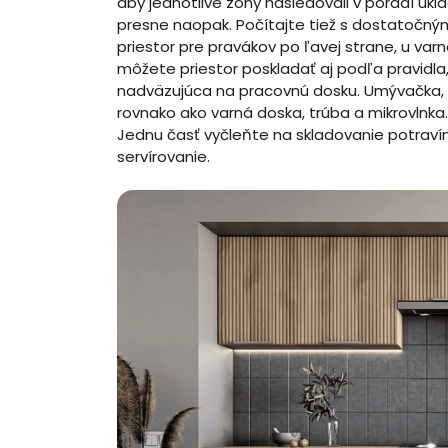
aby jednotlivé zóny následovali v poradí ukl
presne naopak. Počítajte tiež s dostatočný
priestor pre pravákov po ľavej strane, u var
môžete priestor poskladať aj podľa pravidla,
nadväzujúca na pracovnú dosku. Umývačka, 
rovnako ako varná doska, trúba a mikrovlnk
Jednu časť vyčleňte na skladovanie potravín
servírovanie.