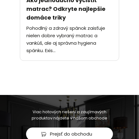
Ako jednoducho vyčistiť
matrac? Odkryte najlepšie
domáce triky
Pohodlný a zdravý spánok zaisťuje
nielen dobre vybraný matrac a
vankúš, ale aj správna hygiena
spánku. Exis...
Viac hotových riešení a zaujímavých
produktov nájdete v našom obchode
Prejsť do obchodu