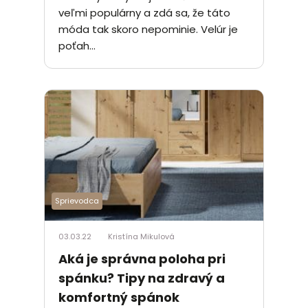
veľmi populárny a zdá sa, že táto
móda tak skoro nepominie. Velúr je
poťah...
Sprievodca
03.03.22
Kristína Mikulová
Aká je správna poloha pri
spánku? Tipy na zdravý a
komfortný spánok