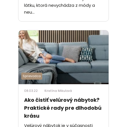
látku, ktorá nevychádza z módy a
neu...
Sprievodca
08.03.22
Kristína Mikulová
Ako čistiť velúrový nábytok?
Praktické rady pre dlhodobú
krásu
Velúrový nábytok je v súčasnosti