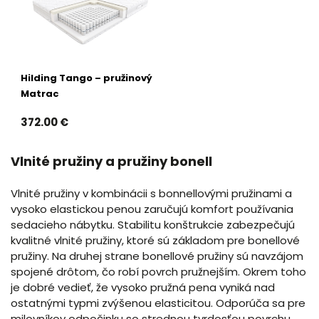
Hilding Tango – pružinový
Matrac
372.00 €
Vlnité pružiny a pružiny bonell
Vlnité pružiny v kombinácii s bonnellovými pružinami a
vysoko elastickou penou zaručujú komfort používania
sedacieho nábytku. Stabilitu konštrukcie zabezpečujú
kvalitné vlnité pružiny, ktoré sú základom pre bonellové
pružiny. Na druhej strane bonellové pružiny sú navzájom
spojené drôtom, čo robí povrch pružnejším. Okrem toho
je dobré vedieť, že vysoko pružná pena vyniká nad
ostatnými typmi zvýšenou elasticitou. Odporúča sa pre
milovníkov odpočinku so strednou tvrdosťou povrchu.