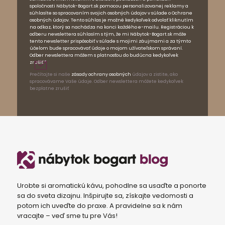
spoločnosti Nábytok-Bogart.sk pomocou personalizovanej reklamy a
súhlasíte so spracovaním svojich osobných údajov v súlade o Ochrane
osobných údajov. Tento súhlas je možné kedykoľvek odvolať kliknutím
na odkaz, ktorý sa nachádza na konci každého e-mailu. Registráciou k
odberu newslettera súhlasím s tým, že mi Nábytok-Bogart.sk môže
tento newsletter prispôsobiť v súlade s mojimi záujmami a za týmto
účelom bude spracovávať údaje o mojom užívateľskom správaní.
Odber newslettera môžem s platnosťou do budúcna kedykoľvek
zrušiť.*
Prečítajte si naše
zásady ochrany osobných
údajov a zistite, ako
spracovávame Vaše údaje. Odber newslettera môžete kedykoľvek
bezplatne zrušiť
Urobte si aromatickú kávu, pohodlne sa usaďte a ponorte
sa do sveta dizajnu. Inšpirujte sa, získajte vedomosti a
potom ich uveďte do praxe. A pravidelne sa k nám
vracajte – veď sme tu pre Vás!