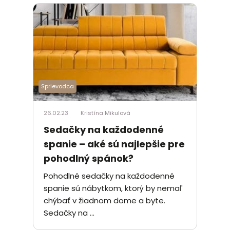
Sprievodca
26.02.23
Kristína Mikulová
Sedačky na každodenné
spanie – aké sú najlepšie pre
pohodlný spánok?
Pohodlné sedačky na každodenné
spanie sú nábytkom, ktorý by nemaľ
chýbať v žiadnom dome a byte.
Sedačky na ...