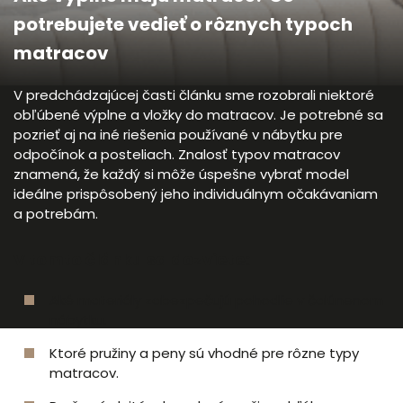
potrebujete vedieť o rôznych typoch
matracov
V predchádzajúcej časti článku sme rozobrali niektoré
obľúbené výplne a vložky do matracov. Je potrebné sa
pozrieť aj na iné riešenia používané v nábytku pre
odpočínok a posteliach. Znalosť typov matracov
znamená, že každý si môže úspešne vybrať model
ideálne prispôsobený jeho individuálnym očakávaniam
a potrebám.
V tomto článku sa dozviete:
Aké materiály zabezpečujú pohodlie v čalúnenom
nábytku.
Ktoré pružiny a peny sú vhodné pre rôzne typy
matracov.