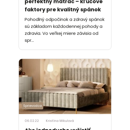
perfektný matrac – kľúčové
faktory pre kvalitný spánok
Pohodlný odpočinok a zdravý spánok
sú základom každodennej pohody a
zdravia. Vo veľkej miere závisia od
spr...
Sprievodca
06.02.22
Kristína Mikulová