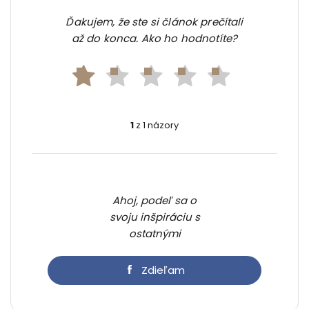
Ďakujem, že ste si článok prečítali
až do konca. Ako ho hodnotíte?
1
z 1 názory
Ahoj, podeľ sa o
svoju inšpiráciu s
ostatnými
Zdieľam