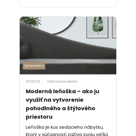
Sprievodca
25.08.22
Dobroslava Benko
Moderná leňoška – ako ju
využiť na vytvorenie
pohodlného a štýlového
priestoru
Leňoška je kus sedacieho nábytku,
ktorý v súčasnosti zažíva svoju veľkú