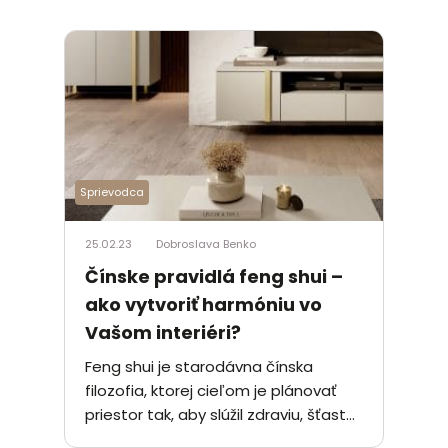
Sprievodca
25.02.23
Dobroslava Benko
Čínske pravidlá feng shui –
ako vytvoriť harmóniu vo
Vašom interiéri?
Feng shui je starodávna čínska
filozofia, ktorej cieľom je plánovať
priestor tak, aby slúžil zdraviu, šťast...