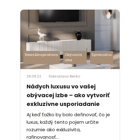
News&Inspirations
Obývacia
Sprievodca
izba
29.08.22
Dobroslava Benko
Nádych luxusu vo vašej
obývacej izbe – ako vytvoriť
exkluzívne usporiadanie
Aj keď ťažko by bolo definovať, čo je
luxus, každý tento pojem určite
rozumie ako exkluzivita,
rafinovanosť...