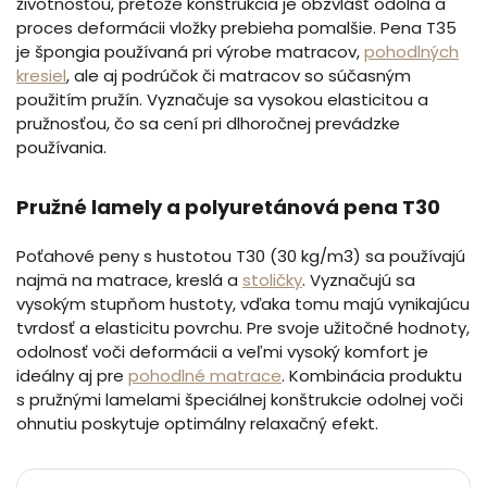
životnosťou, pretože konštrukcia je obzvlášť odolná a
proces deformácii vložky prebieha pomalšie. Pena T35
je špongia používaná pri výrobe matracov,
pohodlných
kresiel
, ale aj podrúčok či matracov so súčasným
použitím pružín. Vyznačuje sa vysokou elasticitou a
pružnosťou, čo sa cení pri dlhoročnej prevádzke
používania.
Pružné lamely a polyuretánová pena T30
Poťahové peny s hustotou T30 (30 kg/m3) sa používajú
najmä na matrace, kreslá a
stoličky
. Vyznačujú sa
vysokým stupňom hustoty, vďaka tomu majú vynikajúcu
tvrdosť a elasticitu povrchu. Pre svoje užitočné hodnoty,
odolnosť voči deformácii a veľmi vysoký komfort je
ideálny aj pre
pohodlné matrace
. Kombinácia produktu
s pružnými lamelami špeciálnej konštrukcie odolnej voči
ohnutiu poskytuje optimálny relaxačný efekt.