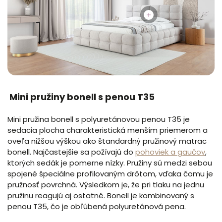
Mini pružiny bonell s penou T35
Mini pružina bonell s polyuretánovou penou T35 je
sedacia plocha charakteristická menším priemerom a
oveľa nižšou výškou ako štandardný pružinový matrac
bonell. Najčastejšie sa požívajú do
pohoviek a gaučov
,
ktorých sedák je pomerne nízky. Pružiny sú medzi sebou
spojené špeciálne profilovaným drôtom, vďaka čomu je
pružnosť povrchná. Výsledkom je, že pri tlaku na jednu
pružinu reagujú aj ostatné. Bonell je kombinovaný s
penou T35, čo je obľúbená polyuretánová pena.