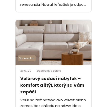
renesanciu. Návrat leňošiek je odpo...
Sprievodca
29.07.22
Dobroslava Benko
Velúrový sedací nábytok –
komfort a štýl, ktorý sa Vám
zapáči
Velúr sa tiež nazýva ako velvet alebo
zamat. Bez ohľadu na názvy ide o