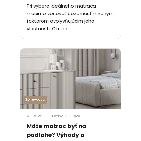
Pri výbere ideálneho matraca
musíme venovať pozornosť mnohým
faktorom ovplyvňujúcim jeho
vlastnosti. Okrem ...
Sprievodca
06.02.22
Kristína Mikulová
Môže matrac byť na
podlahe? Výhody a