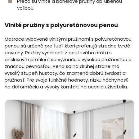
Prečo sú vlnité a bonelové pružiny obľúbenou
voľbou.
Vlnité pružiny s polyuretánovou penou
Matrace vybavené vlnitými pružinami s polyuretánovou
penou sú určené pre ľudí, ktorí preferujú stredne tvrdé
povrchy. Pružiny vyrobené z oceľového drôtu s
príslušným profilom sa vyznačujú vysokou pružnosťou a
značnou pevnosťou. Pena sa na druhej strane má
vysoký stupeň hustoty, čo znamená dobrú tvrdosť a
pružnosť. Pre svoje funkčné hodnoty, nízku náchylnosť
na deformáciu a vysoký komfort ho ocenia užívatelia.