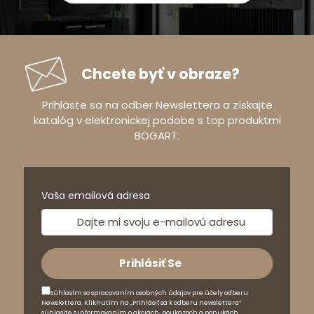
Chcete byť v obraze?
Prihláste sa na odber Newslettera a získajte
katalóg v elektronickej podobe s top produktmi
BOGART.
Vaša emailová adresa
Súhlasím so spracovaním osobných údajov pre účely odberu
Newslettera. Kliknutím na „Prihlásiť sa k odberu newslettera“
súhlasíte s informovaním o akciách, poukazoch a ponukách