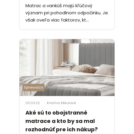
Matrac a vankúš majú kľúčový
význam pri pohodlnom odpočinku. Je
však oveľa viac faktorov, kt...
Sprievodca
03.03.22
Kristína Mikulová
Aké sú to obojstranné
matrace a kto by sa mal
rozhodnúť pre ich nákup?