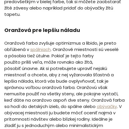
predovšetkým v bielej farbe, tak si môžete zaobstarať
žlté závesy alebo napríklad pridať do obývačky žltú
tapetu.
Oranžová pre lepšiu náladu
Oranžová farba zvyšuje optimizmus a libido, je preto
obľúbená v
spálniach
. Oranžové miestnosti sú veselé
a pôsobia tiež útulne. Pokiaľ je tejto farby
použito príliš veľa, môže rovnako ako žltá,
pôsobiť únavne. Ak si potrebujete upraviť nejakú
miestnosť a chcete, aby z nej vyžarovala šťastná a
lepšia nálada, ktorá vás bude ovplyvňovať, tak je
správnou voľbou oranžová farba. Oranžovú však
nemusíte použiť na všetky steny, ale pokojne vystačí,
keď dáte na oranžovo aspoň dve steny. Oranžová farba
sa hodí do detských izieb, do spálne alebo
obývačky
. V
obývacej miestnosti ju budete môcť oceniť najmä v
prítomnosti návštev alebo blízkej rodiny. Ideálne je
zladiť ju s jednoduchým alebo minimalistickým