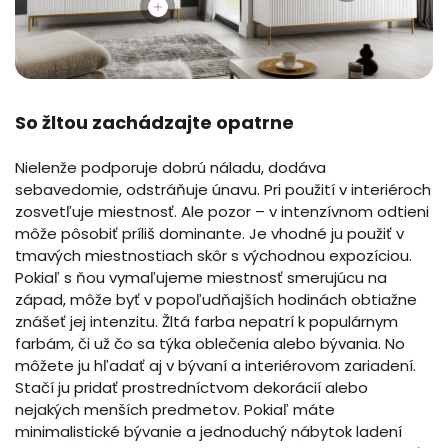
So žltou zachádzajte opatrne
Nielenže podporuje dobrú náladu, dodáva
sebavedomie, odstráňuje únavu. Pri použití v interiéroch
zosvetľuje miestnosť. Ale pozor – v intenzívnom odtieni
môže pôsobiť príliš dominante. Je vhodné ju použiť v
tmavých miestnostiach skôr s východnou expozíciou.
Pokiaľ s ňou vymaľujeme miestnosť smerujúcu na
západ, môže byť v popoľudňajších hodinách obtiažne
znášeť jej intenzitu. Žltá farba nepatrí k populárnym
farbám, či už čo sa týka oblečenia alebo bývania. No
môžete ju hľadať aj v bývaní a interiérovom zariadení.
Stačí ju pridať prostredníctvom dekorácií alebo
nejakých menších predmetov. Pokiaľ máte
minimalistické bývanie a jednoduchý nábytok ladení