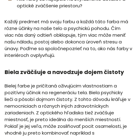
optické zväčšenie priestoru?
Každý predmet má svoju farbu a každá táto farba má
rôzne účinky na naše telo a psychickú pohodu. Čím
viac nás daný odtieň obklopuje, tým viac môže meniť
našu náladu, postoj alebo dokonca úroveň stresu a
únavy. Poďme sa spoločnepozrieť na to, ako nás farby v
interiéroch ovplyvňujú.
Biela zväčšuje a navodzuje dojem čistoty
Bielej farbe je pričítaná oživujúcim vlastnostiam a
pozitívny účinok na regeneráciu tela. Biela psychicky
lieči a pôsobí dojmom čistoty. Z tohto dôvodu kráľuje v
nemocniciach a rôznych iných zdravotníckych
zariadeniach. Z optického hľadiska tiež zväčšuje
miestnosť, je preto ideálna do menších miestností.
Pokiaľ je jej veľa, môže zosilňovať pocit osamelosti, je
vhodné ju preto kombinovať napríklad s