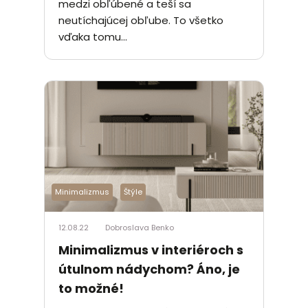
medzi obľúbené a teší sa
neutíchajúcej obľube. To všetko
vďaka tomu...
Minimalizmus
Štýle
12.08.22
Dobroslava Benko
Minimalizmus v interiéroch s
útulnom nádychom? Áno, je
to možné!