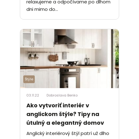
relaxujeme a odpočívame po dlhom
dni mimo do...
Štýle
03.11.22
Dobroslava Benko
Ako vytvoriť interiér v
anglickom štýle? Tipy na
útulný a elegantný domov
Anglický interiérový štýl patrí už dlho