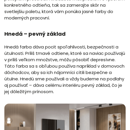
konkretného odtieňa, tak sa zamerajte skôr na
svetlejšiu paletu, ktorá vám ponúka jasné farby do
moderných pracovní.
Hnedá – pevný základ
Hnedá farba dáva pocit spoľahlivosti, bezpečnosti a
útulnosti. Príliš tmavé odtiene, ktoré sa naviac používajú
v príliš veľkom množstve, môžu pôsobiť depresívne.
Táto farba sa s obľubou používa napríklad v domovoch
dôchodcov, aby sa ich nájomníci cítili bezpečne a
útulne. Hnedú sme používali a vždy budeme na podlahy
aj používať – dáva celému interiéru pevný základ, čo je
jej dôležitým prínosom.