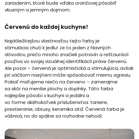
zariadením, ktoré bude vďaka oranžovej pôsobiť
vkusným a jemným dojmom.
Červenú do každej kuchyne!
Najdôležitejšou vlastnosťou tejto farby je
stimulácia chuti k jedlu! Je to jeden z hlavných
dôvodov, prečo mnoho značiek potravín a reštaurácií
používa vo svojej vizuálnej identifikácií práve červenú.
Ale pozor – červená je optimistická a stimulujúca, avšak
pri väčšom nasýtení môže spôsobovať miernu agresiu.
Pokiaľ maľujeme niečo na červeno – zamerajme
sa skôr na menšie plochy a doplnky. Táto farba
najlepšie pôsobí v kuchyni a jedálni a
vo forme akéhokoľvek príslušenstva: taniere,
prestieranie, obrusy, keramika atď. Červená farba je
vášnivá, no do spálne sa rozhodne nehodí.