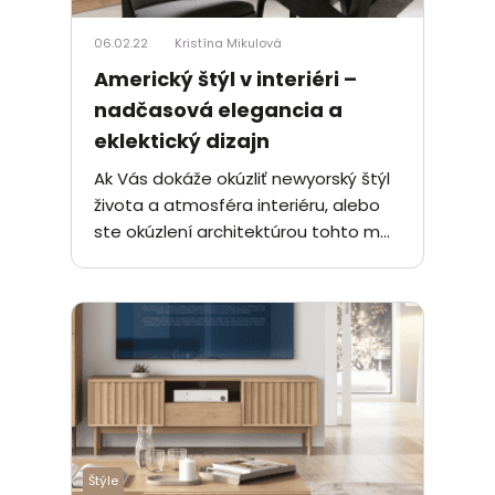
06.02.22
Kristína Mikulová
Americký štýl v interiéri –
nadčasová elegancia a
eklektický dizajn
Ak Vás dokáže okúzliť newyorský štýl
života a atmosféra interiéru, alebo
ste okúzlení architektúrou tohto m...
Štýle