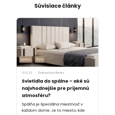
Súvisiace články
Spálňa
Štýle
13.12.22
Dobroslava Benko
Svietidla do spálne – aké sú
najvhodnejšie pre príjemnú
atmosféru?
Spálňa je špeciálna miestnosť v
každom dome. Je to miesto, kde