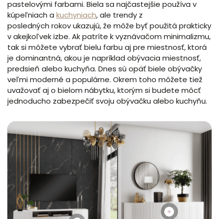
pastelovými farbami. Biela sa najčastejšie používa v
kúpeľniach a
kuchyniach
, ale trendy z
posledných rokov ukazujú, že môže byť použitá prakticky
v akejkoľvek izbe. Ak patríte k vyznávačom minimalizmu,
tak si môžete vybrať bielu farbu aj pre miestnosť, ktorá
je dominantná, akou je napríklad obývacia miestnosť,
predsieň alebo kuchyňa. Dnes sú opäť biele obývačky
veľmi moderné a populárne. Okrem toho môžete tiež
uvažovať aj o bielom nábytku, ktorým si budete môcť
jednoducho zabezpečiť svoju obývačku alebo kuchyňu.