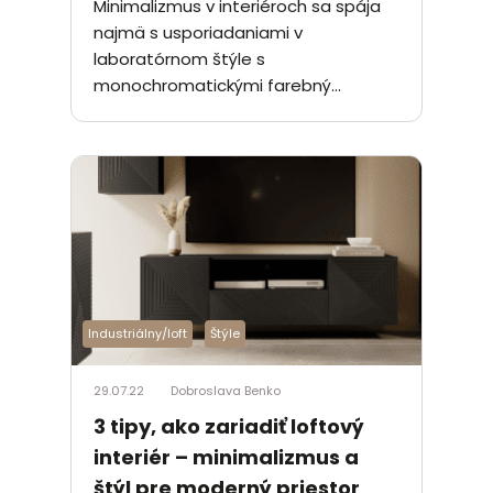
Minimalizmus v interiéroch sa spája
najmä s usporiadaniami v
laboratórnom štýle s
monochromatickými farebný...
Industriálny/loft
Štýle
29.07.22
Dobroslava Benko
3 tipy, ako zariadiť loftový
interiér – minimalizmus a
štýl pre moderný priestor