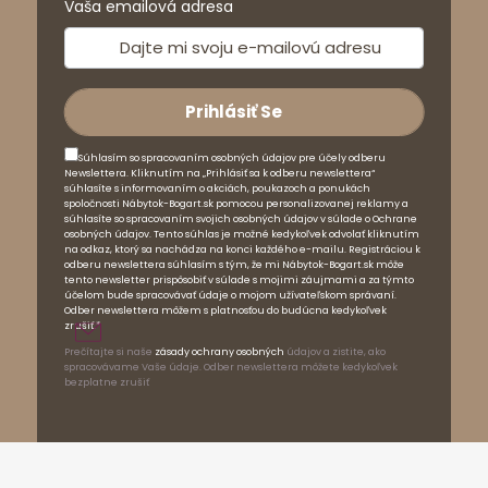
Vaša emailová adresa
Súhlasím so spracovaním osobných údajov pre účely odberu
Newslettera. Kliknutím na „Prihlásiť sa k odberu newslettera“
súhlasíte s informovaním o akciách, poukazoch a ponukách
spoločnosti Nábytok-Bogart.sk pomocou personalizovanej reklamy a
súhlasíte so spracovaním svojich osobných údajov v súlade o Ochrane
osobných údajov. Tento súhlas je možné kedykoľvek odvolať kliknutím
na odkaz, ktorý sa nachádza na konci každého e-mailu. Registráciou k
odberu newslettera súhlasím s tým, že mi Nábytok-Bogart.sk môže
tento newsletter prispôsobiť v súlade s mojimi záujmami a za týmto
účelom bude spracovávať údaje o mojom užívateľskom správaní.
Odber newslettera môžem s platnosťou do budúcna kedykoľvek
zrušiť.*
Prečítajte si naše
zásady ochrany osobných
údajov a zistite, ako
spracovávame Vaše údaje. Odber newslettera môžete kedykoľvek
bezplatne zrušiť