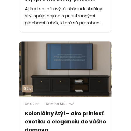
Aj keď sa loftový, či skôr industriálny
štýl spája najmä s priestrannými
plochami fabrík, ktoré sú preroben...
Štýle
06.02.22
Kristína Mikulová
Koloniálny štýl – ako priniesť
exotiku a eleganciu do vášho
domova