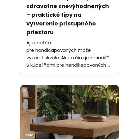
zdravotne znevýhodnených
– praktické tipy na
vytvorenie prístupného
priestoru
Aj kúpeľňa
pre handicapovaných môže
vyzerať skvele. Ako a čím ju zariadiť?
S kúpeľňami pre hendikepovaných ...
Štýle