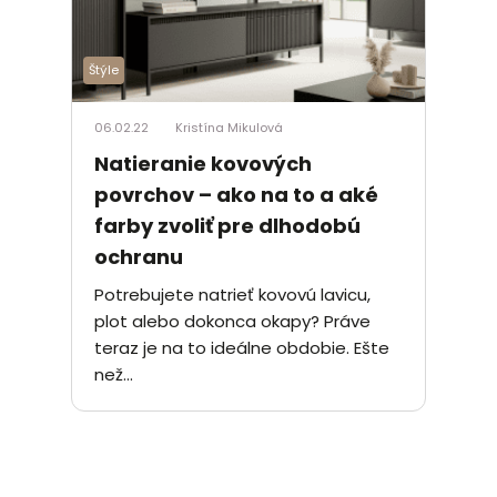
Štýle
06.02.22
Kristína Mikulová
Natieranie kovových
povrchov – ako na to a aké
farby zvoliť pre dlhodobú
ochranu
Potrebujete natrieť kovovú lavicu,
plot alebo dokonca okapy? Práve
teraz je na to ideálne obdobie. Ešte
než...