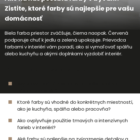
Zistite, ktoré farby sú najlepšie pre vašu
domácnosť
Biela farba priestor zväčšuje, čierna naopak. Červená
podporuje chuť k jedlu a zelená upokojuje. Prievodca
farbami v interiéri vám poradí, ako si vymaľovať spálňu
alebo kuchyňu a akými doplnkami vyzdobiť interiér.
V tomto článku sa dozviete:
Aký vplyv majú rôzne farby na naše pocity a
náladu v interiéri?
Ktoré farby sú vhodné do konkrétnych miestností,
ako je kuchyňa, spálňa alebo pracovňa?
Ako ovplyvňuje použitie tmavých a intenzívnych
farieb v interiéri?
Aké farby sú najlepšie na zvýraznenie detailov a