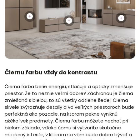
Čiernu farbu vždy do kontrastu
Čierna farba berie energiu, stlačuje a opticky zmenšuje
priestor. Že to neznie veľmi dobre? Záchranou je čierna
zmiešaná s bielou, to sú všetky odtiene šedej. Čierna
skvele zvýrazňuje detaily a vo veľkých priestoroch bude
perfektná ako pozadie, na ktorom pekne vyniknú
akékoľvek predmety. Čiernu farbu môžete nechať pri
bielom základe, vďaka čomu si vytvoríte skutočne
moderný interiér, v ktorom sa vám bude dobre bývať a