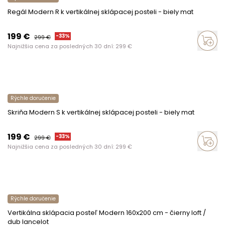
Regál Modern R k vertikálnej sklápacej posteli - biely mat
199
€
-
33
%
299
€
Najnižšia cena za posledných 30 dní:
299
€
Rýchle doručenie
Skriňa Modern S k vertikálnej sklápacej posteli - biely mat
199
€
-
33
%
299
€
Najnižšia cena za posledných 30 dní:
299
€
Rýchle doručenie
Vertikálna sklápacia posteľ Modern 160x200 cm - čierny loft /
dub lancelot