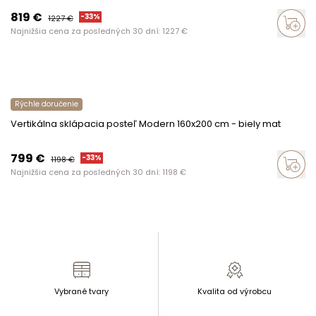
819
€
-
33
%
1227
€
Najnižšia cena za posledných 30 dní:
1227
€
Rýchle doručenie
Vertikálna sklápacia posteľ Modern 160x200 cm - biely mat
799
€
-
33
%
1198
€
Najnižšia cena za posledných 30 dní:
1198
€
Vybrané tvary
Kvalita od výrobcu