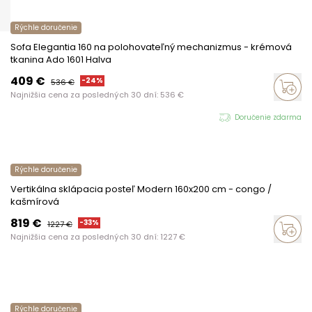
Rýchle doručenie
Sofa Elegantia 160 na polohovateľný mechanizmus - krémová
tkanina Ado 1601 Halva
409
€
-
24
%
536
€
Najnižšia cena za posledných 30 dní:
536
€
Doručenie zdarma
Rýchle doručenie
Vertikálna sklápacia posteľ Modern 160x200 cm - congo /
kašmírová
819
€
-
33
%
1227
€
Najnižšia cena za posledných 30 dní:
1227
€
Rýchle doručenie