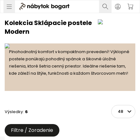
Kolekcia Sklápacie postele
Modern
Plnohodnotný komfort v kompaktnom prevedení! Výklopné
postele ponúkajú pohodlný spánok a šikovné úložné
riešenia, ktoré šetria cenný priestor. Ideálne riešenie tam,
kde záleží na štýle, funkčnosti a každom štvorcovom metri!
Výsledky
:
6
Zoradiť
Na stránke
Filtre / Zoradenie