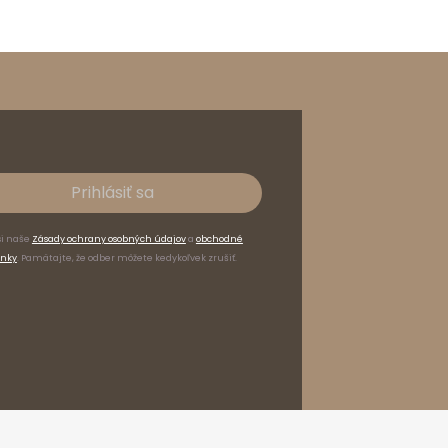
Prihlásiť sa
si naše
Zásady ochrany osobných údajov
a
obchodné
nky
. Pamätajte, že odber môžete kedykoľvek zrušiť.