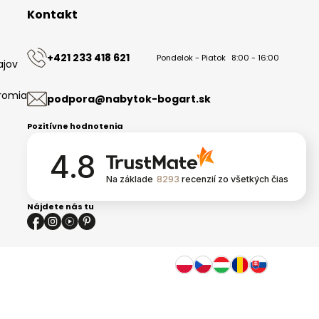
Kontakt
+421 233 418 621
Pondelok - Piatok
8:00 - 16:00
ajov
romia
podpora@nabytok-bogart.sk
Pozitívne hodnotenia
4.8
Na základe
8293
recenzií
zo všetkých čias
Nájdete nás tu