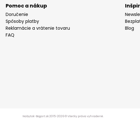
Pomoc a nákup
Inšpi
Doručenie
Newsle
Spôsoby platby
Bezpla
Reklamácie a vrátenie tovaru
Blog
FAQ
Nabytok-Bogart.sk 2015-2026 © Všetky práva vyhradené.