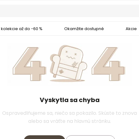
 kolekcie až do -60 %
Okamžite dostupné
Akcie
Vyskytla sa chyba
Ospravedlňujeme sa, niečo sa pokazilo. Skúste to znova
alebo sa vráťte na hlavnú stránku.