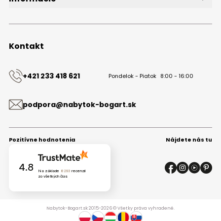
O značke
Obchodné podmienky
Ochrana osobných údajov
Kontakt
Kontakt
+421 233 418 621
Pondelok - Piatok
8:00 - 16:00
podpora@nabytok-bogart.sk
Pozitívne hodnotenia
Nájdete nás tu
4.8
Na základe
8293
recenzií
zo všetkých čias
Nabytok-Bogart.sk 2015-2026 © Všetky práva vyhradené.