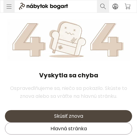
Vyskytla sa chyba
Ospravedlňujeme sa, niečo sa pokazilo. Skúste to
znova alebo sa vráťte na hlavnú stránku.
Skúsiť znova
Hlavná stránka