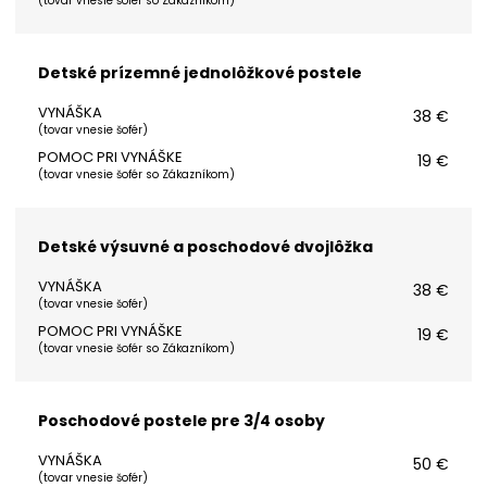
(
tovar vnesie šofér so Zákazníkom
)
Detské prízemné jednolôžkové postele
VYNÁŠKA
38 €
(
tovar vnesie šofér
)
POMOC PRI VYNÁŠKE
19 €
(
tovar vnesie šofér so Zákazníkom
)
Detské výsuvné a poschodové dvojlôžka
VYNÁŠKA
38 €
(
tovar vnesie šofér
)
POMOC PRI VYNÁŠKE
19 €
(
tovar vnesie šofér so Zákazníkom
)
Poschodové postele pre 3/4 osoby
VYNÁŠKA
50 €
(
tovar vnesie šofér
)