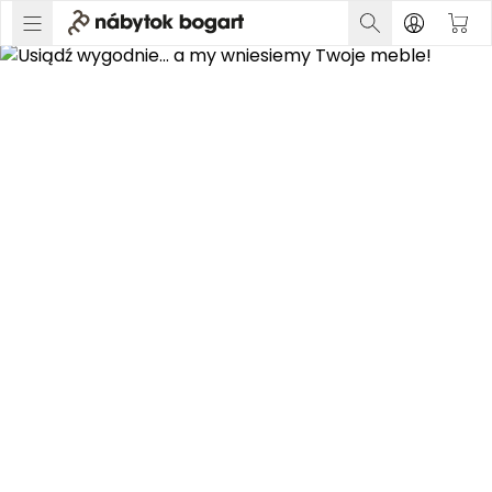
Usaďte sa pohodlne...
a my vynesieme
Váš nábytok