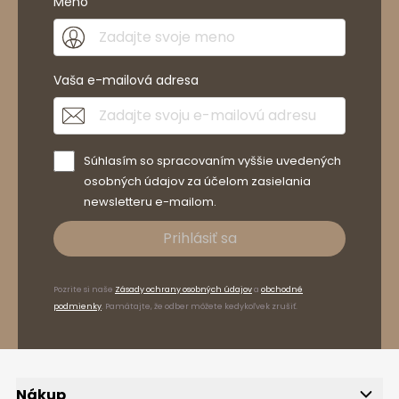
Meno
Vaša e-mailová adresa
Súhlasím so spracovaním vyššie uvedených
osobných údajov za účelom zasielania
newsletteru e-mailom.
Prihlásiť sa
Pozrite si naše
Zásady ochrany osobných údajov
a
obchodné
podmienky
. Pamätajte, že odber môžete kedykoľvek zrušiť.
Nákup