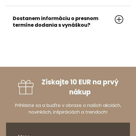
Nie. Pri objednaní služby vynesenia vám
jednotlivé časti nábytku (alebo balíky)
Dostanem informáciu o presnom
doručíme a vynesieme na vami určené
termíne dodania s vynáškou?
miesto. Služba však nezahŕňa montáž ani
spájanie jednotlivých prvkov.
Samozrejme. Budeme vás vopred telefonicky
kontaktovať s informáciou o predpokladanom
dni a hodine doručenia, ako aj o realizácii
samotnej vynášky (ak ste si ju zakúpili).
Získajte 10 EUR na prvý
nákup
Prihláste sa a buďte v obraze o našich akciách,
novinkách, inšpiráciách a trendoch!