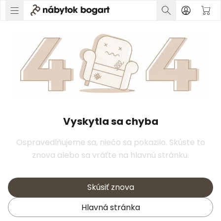
Vyskytla sa chyba
Ospravedlňujeme sa, niečo sa pokazilo. Skúste to
znova alebo sa vráťte na hlavnú stránku.
Skúsiť znova
Hlavná stránka