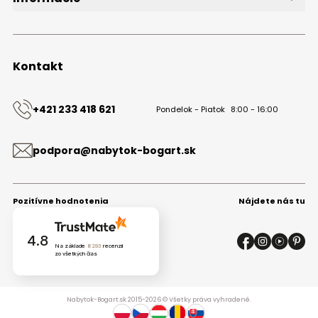
O značke
Obchodné podmienky
Ochrana osobných údajov
Kontakt
Kontakt
+421 233 418 621
Pondelok - Piatok
8:00 - 16:00
podpora@nabytok-bogart.sk
Pozitívne hodnotenia
Nájdete nás tu
4.8
Na základe
8293
recenzií
zo všetkých čias
Nabytok-Bogart.sk 2015-2026 © Všetky práva vyhradené.