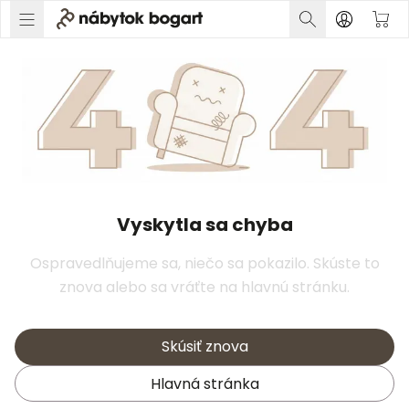
Vyskytla sa chyba
Ospravedlňujeme sa, niečo sa pokazilo. Skúste to
znova alebo sa vráťte na hlavnú stránku.
Skúsiť znova
Hlavná stránka