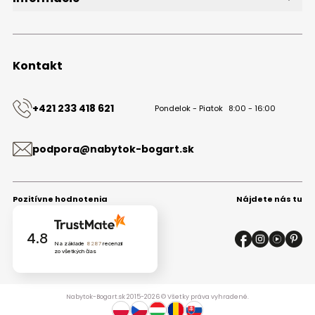
O značke
Obchodné podmienky
Ochrana osobných údajov
Kontakt
Kontakt
+421 233 418 621
Pondelok - Piatok
8:00 - 16:00
podpora@nabytok-bogart.sk
Pozitívne hodnotenia
Nájdete nás tu
4.8
Na základe
8287
recenzií
zo všetkých čias
Nabytok-Bogart.sk 2015-2026 © Všetky práva vyhradené.