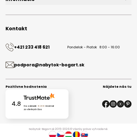
O značke
Obchodné podmienky
Ochrana osobných údajov
Kontakt
Kontakt
+421 233 418 621
Pondelok - Piatok
8:00 - 16:00
podpora@nabytok-bogart.sk
Pozitívne hodnotenia
Nájdete nás tu
4.8
Na základe
8288
recenzií
zo všetkých čias
Nabytok-Bogart.sk 2015-2026 © Všetky práva vyhradené.