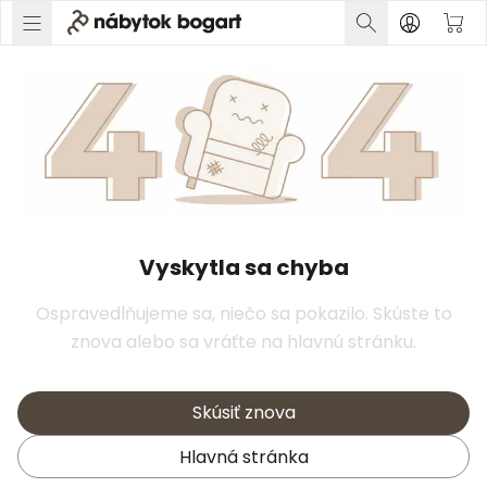
Vyskytla sa chyba
Ospravedlňujeme sa, niečo sa pokazilo. Skúste to
znova alebo sa vráťte na hlavnú stránku.
Skúsiť znova
Hlavná stránka