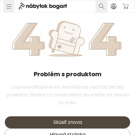
Problém s produktom
Ospravedlňujeme sa, nemôžeme načítať detaily
produktu. Skúste to znova alebo sa vráťte na hlavnú
stránku.
Skúsiť znova
Hlavná stránka