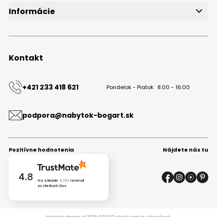
Informácie
O značke
Obchodné podmienky
Ochrana osobných údajov
Kontakt
Kontakt
+421 233 418 621
Pondelok - Piatok
8:00 - 16:00
podpora@nabytok-bogart.sk
Pozitívne hodnotenia
Nájdete nás tu
4.8
Na základe
8293
recenzií
zo všetkých čias