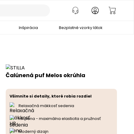
Inšpirácia
Bezplatné vzorky látok
Čalúnená puf Melos okrúhla
Všimnite si detaily, ktoré robia rozdiel
Relaxačná mäkkosť sedenia
HR pena - maximálna elasticita a pružnosť
Moderný dizajn