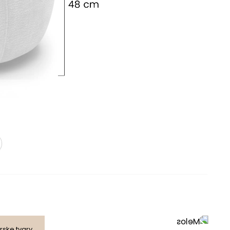
voliteľná
rske tvary