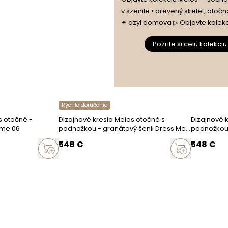
v szenile • drevený skelet, otoč
enie
✦ azyl domova ▷ Objavte kolekc
Pozrite si celú kolekciu
Rýchle doručenie
s otočné -
Dizajnové kreslo Melos otočné s
Dizajnové 
 me 06
podnožkou - granátový šenil Dress Me
podnožko
06
548
€
548
€
i
j produkty z rovnakej kolekcie
ormácie