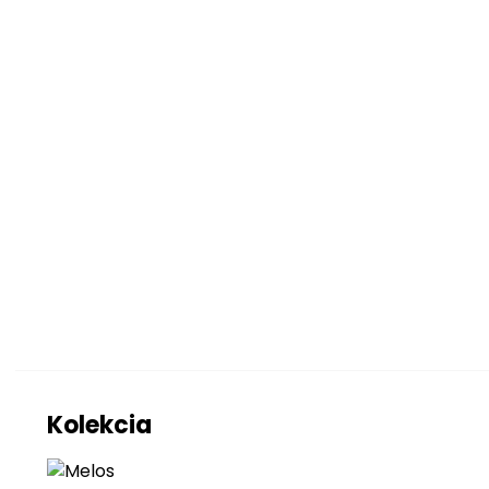
Ďalšie údaj
Kolekcia
Poťahová látka
Farba