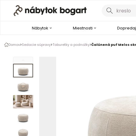
Galéria produktu
1 z 9
Nábytok
Miestnosti
Dopredaj
Pozrite si video
Domov
Sedacie súpravy
Taburetky a podnožky
Čalúnená puf Melos ok