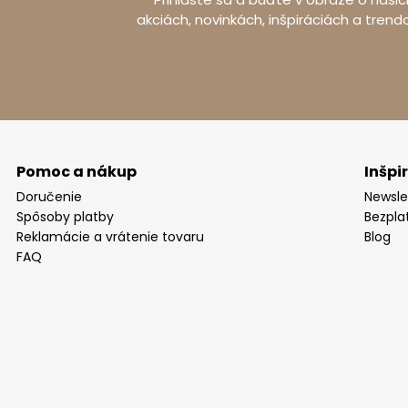
akciách, novinkách, inšpiráciách a trend
Výrobca
Adresa
Krajina
Pomoc a nákup
Inšpi
Doručenie
Newsle
Spôsoby platby
Bezpla
Reklamácie a vrátenie tovaru
Blog
FAQ