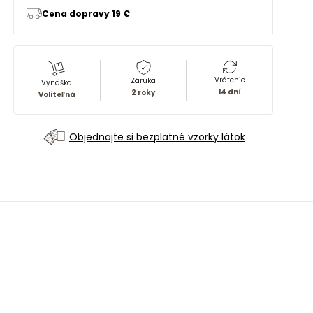
Cena dopravy 19 €
Vrátenie
Záruka
Vynáška
14 dní
2 roky
Voliteľná
Objednajte si bezplatné vzorky látok