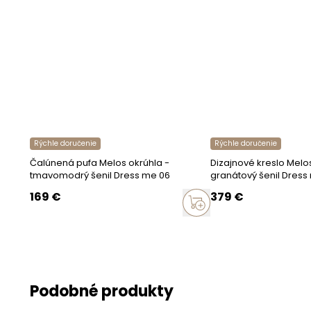
Farebné preved
Farba nôh
Prevedenie
Nožičky
Konštrukcia
Rýchle doručenie
Rýchle doručenie
Čalúnená pufa Melos okrúhla -
Dizajnové kreslo Melo
Konštrukcia
tmavomodrý šenil Dress me 06
granátový šenil Dress
Sedadlo
169
€
379
€
Ďalšie vlastnost
K dispozícii sú a
Podobné produkty
Doplňujúce inf