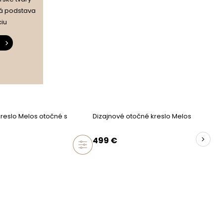
ná podstava
iu
čierna
umelá hmota
drevo
kreslo Melos otočné s
Dizajnové otočné kreslo Melos
drevotrieska
u
vysoko elastická pena HR
499
€
áno