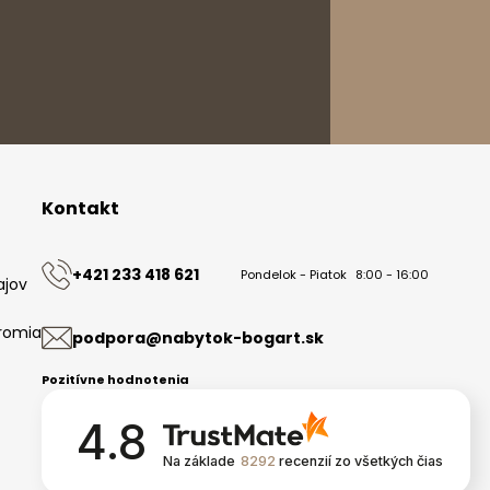
STILLA
37-125 Czarna 825
Polska
Kontakt
+421 233 418 621
Pondelok - Piatok
8:00 - 16:00
ajov
romia
podpora@nabytok-bogart.sk
Pozitívne hodnotenia
4.8
Na základe
8292
recenzií
zo všetkých čias