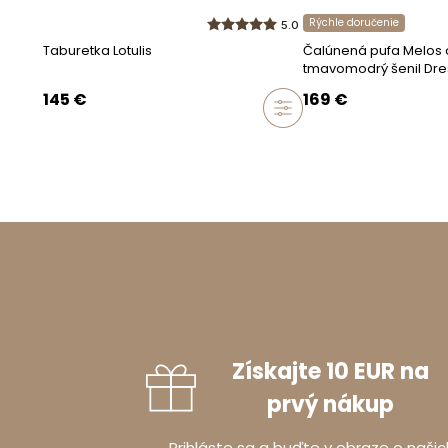
Prípustná odchý
Rýchle doručenie
5.0
Taburetka Lotulis
Čalúnená pufa Melos 
Montáž
tmavomodrý šenil Dre
Nevyžaduje sa
145
€
169
€
Balenie pr
Balík číslo 1
Šírka
:
46
c
Výška
:
82
Hĺbka
:
82
Získajte 10 EUR na
prvý nákup
Informácie
Prihláste sa a buďte v obraze o našic