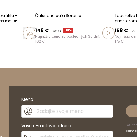
lka v rozmeroch
okrúhla -
Čalúnená pufa Sorenio
Taburetka 
ss me 06
priestorom
146
€
158
€
-
10
%
162
€
175
Najnižšia cena za posledných 30 dní:
Najnižšia ce
162
€
175
€
oduktu
m
cm
Meno
cm
 o výrobcovi
Vaša e-mailová adresa
Pozrite 
podmie
h