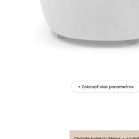
+ Zobraziť viac parametrov
e
Objavte kolekciu Melos — sochá