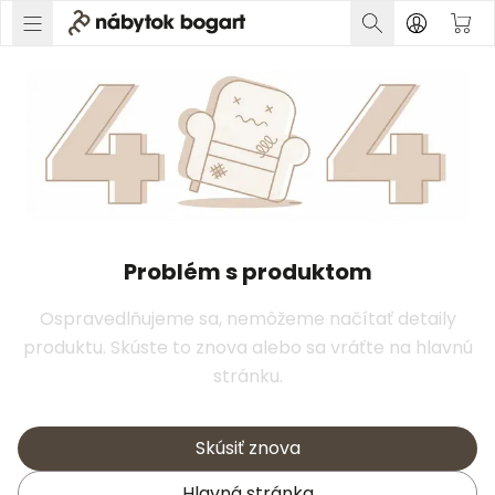
Problém s produktom
Ospravedlňujeme sa, nemôžeme načítať detaily
produktu. Skúste to znova alebo sa vráťte na hlavnú
stránku.
Skúsiť znova
Hlavná stránka