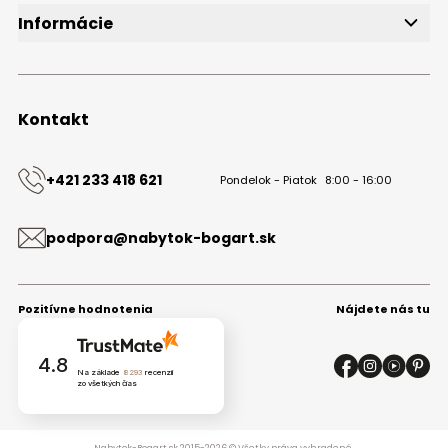
Informácie
O značke
Obchodné podmienky
Ochrana osobných údajov
Kontakt
Kontakt
+421 233 418 621
Pondelok - Piatok
8:00 - 16:00
podpora@nabytok-bogart.sk
Pozitívne hodnotenia
Nájdete nás tu
4.8
Na základe
8293
recenzií
zo všetkých čias