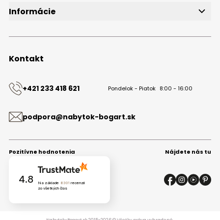
Informácie
O značke
Obchodné podmienky
Ochrana osobných údajov
Kontakt
Kontakt
+421 233 418 621
Pondelok - Piatok
8:00 - 16:00
podpora@nabytok-bogart.sk
Pozitívne hodnotenia
Nájdete nás tu
4.8
Na základe
8301
recenzií
zo všetkých čias