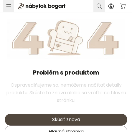
Problém s produktom
Ospravedlňujeme sa, nemôžeme načítať detaily
produktu. Skúste to znova alebo sa vráťte na hlavnú
stránku.
Skúsiť znova
Hlavná stránka