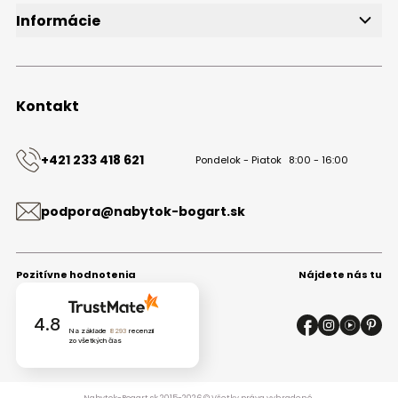
Informácie
O značke
Obchodné podmienky
Ochrana osobných údajov
Kontakt
Kontakt
+421 233 418 621
Pondelok - Piatok
8:00 - 16:00
podpora@nabytok-bogart.sk
Pozitívne hodnotenia
Nájdete nás tu
4.8
Na základe
8293
recenzií
zo všetkých čias