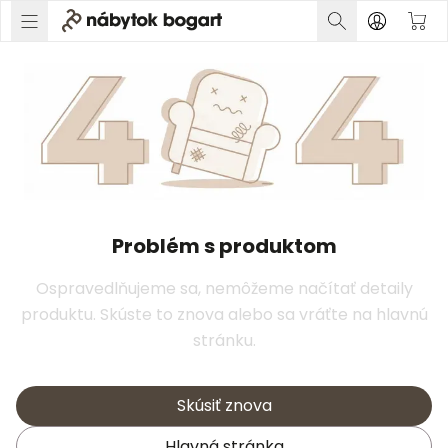
Problém s produktom
Ospravedlňujeme sa, nemôžeme načítať detaily
produktu. Skúste to znova alebo sa vráťte na hlavnú
stránku.
Skúsiť znova
Hlavná stránka