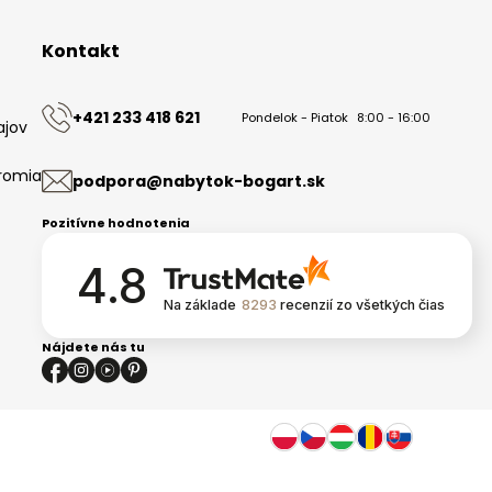
Kontakt
+421 233 418 621
Pondelok - Piatok
8:00 - 16:00
ajov
romia
podpora@nabytok-bogart.sk
Pozitívne hodnotenia
4.8
Na základe
8293
recenzií
zo všetkých čias
Nájdete nás tu