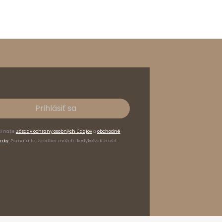
Prihlásiť sa
si naše
Zásady ochrany osobných údajov
a
obchodné
nky
. Pamätajte, že odber môžete kedykoľvek zrušiť.