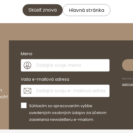
Skúsiť znova
Hlavná stránka
Meno
Vaša e-mailová adresa
Pozrite 
podmie
h
och!
Súhlasím so spracovaním vyššie
uvedených osobných údajov za účelom
zasielania newsletteru e-mailom.