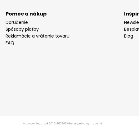
Pomoc a nákup
Inšpi
Doručenie
Newsle
Spôsoby platby
Bezpla
Reklamácie a vrátenie tovaru
Blog
FAQ
Nabytok-Bogart.sk 2015-2026 © Všetky práva vyhradené.