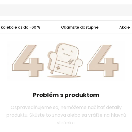
 kolekcie až do -60 %
Okamžite dostupné
Akcie
Problém s produktom
Ospravedlňujeme sa, nemôžeme načítať detaily
produktu. Skúste to znova alebo sa vráťte na hlavnú
stránku.