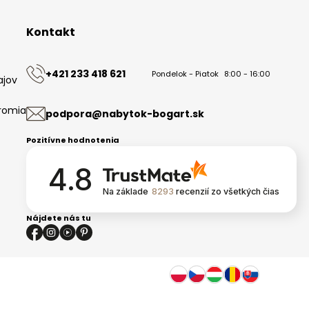
Kontakt
+421 233 418 621
Pondelok - Piatok
8:00 - 16:00
ajov
romia
podpora@nabytok-bogart.sk
Pozitívne hodnotenia
4.8
Na základe
8293
recenzií
zo všetkých čias
Nájdete nás tu