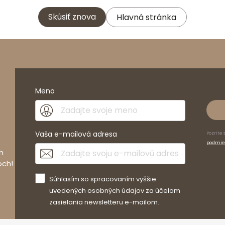
Skúsiť znova
Hlavná stránka
Meno
Vaša e-mailová adresa
Pozrite 
podmie
h
och!
Súhlasím so spracovaním vyššie
uvedených osobných údajov za účelom
zasielania newsletteru e-mailom.