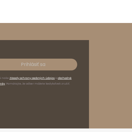
Prihlásiť sa
si naše
Zásady ochrany osobných údajov
a
obchodné
nky
. Pamätajte, že odber môžete kedykoľvek zrušiť.