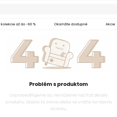
 kolekcie až do -60 %
Okamžite dostupné
Akcie
Problém s produktom
Ospravedlňujeme sa, nemôžeme načítať detaily
produktu. Skúste to znova alebo sa vráťte na hlavnú
stránku.