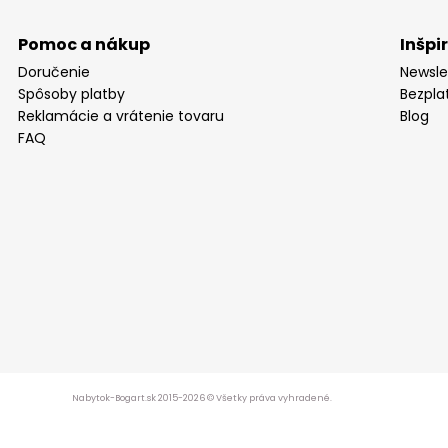
Pomoc a nákup
Inšpi
Doručenie
Newsle
Spôsoby platby
Bezpla
Reklamácie a vrátenie tovaru
Blog
FAQ
Nabytok-Bogart.sk 2015-2026 © Všetky práva vyhradené.