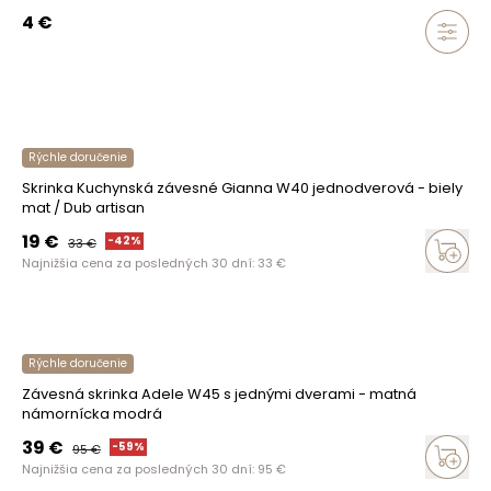
4
€
Rýchle doručenie
Skrinka Kuchynská závesné Gianna W40 jednodverová - biely
mat / Dub artisan
19
€
-
42
%
33
€
Najnižšia cena za posledných 30 dní:
33
€
Rýchle doručenie
Závesná skrinka Adele W45 s jednými dverami - matná
námornícka modrá
39
€
-
59
%
95
€
Najnižšia cena za posledných 30 dní:
95
€