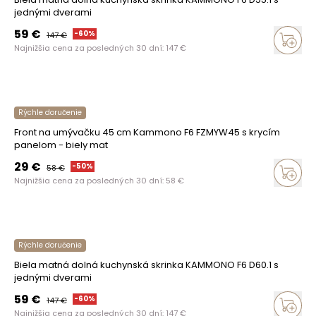
jednými dverami
59
€
-
60
%
147
€
Najnižšia cena za posledných 30 dní:
147
€
Rýchle doručenie
Front na umývačku 45 cm Kammono F6 FZMYW45 s krycím
panelom - biely mat
29
€
-
50
%
58
€
Najnižšia cena za posledných 30 dní:
58
€
Rýchle doručenie
Biela matná dolná kuchynská skrinka KAMMONO F6 D60.1 s
jednými dverami
59
€
-
60
%
147
€
Najnižšia cena za posledných 30 dní:
147
€