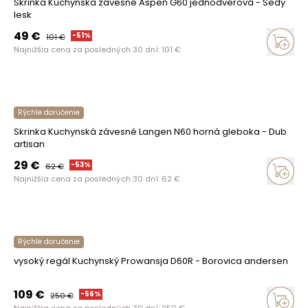
Skrinka Kuchynská závesné Aspen G60 jednodverová - Šedý
lesk
49
€
-
51
%
101
€
Najnižšia cena za posledných 30 dní:
101
€
Rýchle doručenie
Skrinka Kuchynská závesné Langen N60 horná gleboka - Dub
artisan
29
€
-
53
%
62
€
Najnižšia cena za posledných 30 dní:
62
€
Rýchle doručenie
vysoký regál Kuchynský Prowansja D60R - Borovica andersen
109
€
-
56
%
250
€