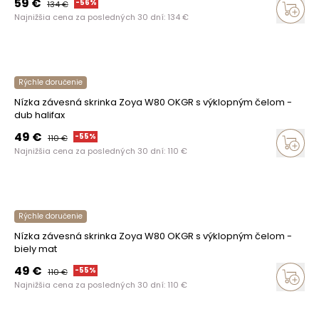
59
€
-
56
%
134
€
Najnižšia cena za posledných 30 dní:
134
€
Rýchle doručenie
Nízka závesná skrinka Zoya W80 OKGR s výklopným čelom -
dub halifax
49
€
-
55
%
110
€
Najnižšia cena za posledných 30 dní:
110
€
Rýchle doručenie
Nízka závesná skrinka Zoya W80 OKGR s výklopným čelom -
biely mat
49
€
-
55
%
110
€
Najnižšia cena za posledných 30 dní:
110
€