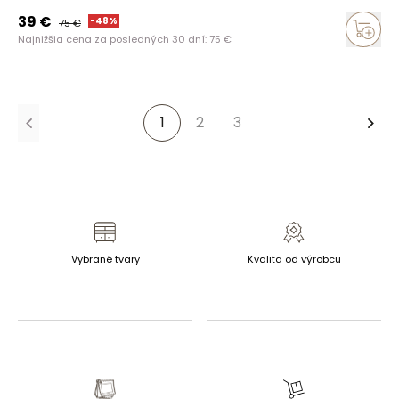
39
€
-
48
%
75
€
Najnižšia cena za posledných 30 dní:
75
€
1
2
3
Ďalš
Vybrané tvary
Kvalita od výrobcu