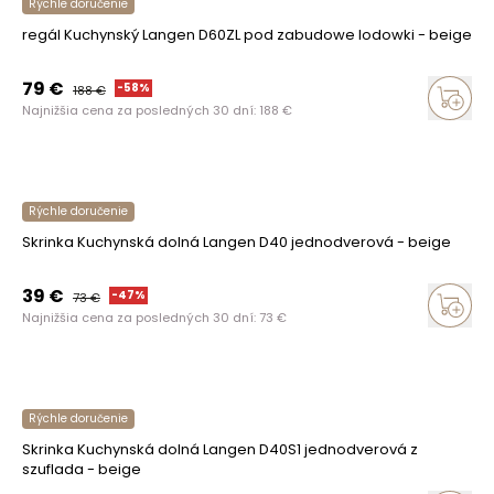
Rýchle doručenie
regál Kuchynský Langen D60ZL pod zabudowe lodowki - beige
79
€
-
58
%
188
€
Najnižšia cena za posledných 30 dní:
188
€
Rýchle doručenie
Skrinka Kuchynská dolná Langen D40 jednodverová - beige
39
€
-
47
%
73
€
Najnižšia cena za posledných 30 dní:
73
€
Rýchle doručenie
Skrinka Kuchynská dolná Langen D40S1 jednodverová z
szuflada - beige