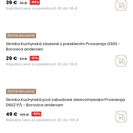
39
€
-
59
%
95
€
Najnižšia cena za posledných 30 dní:
95
€
Rýchle doručenie
Skrinka Kuchynská závesné s presklením Prowansja G30S -
Borovica andersen
29
€
-
51
%
59
€
Najnižšia cena za posledných 30 dní:
59
€
Rýchle doručenie
Skrinka Kuchynská pod zabudowe zlewozmywaka Prowansja
D60Z P/L - Borovica andersen
49
€
-
53
%
105
€
Najnižšia cena za posledných 30 dní:
105
€