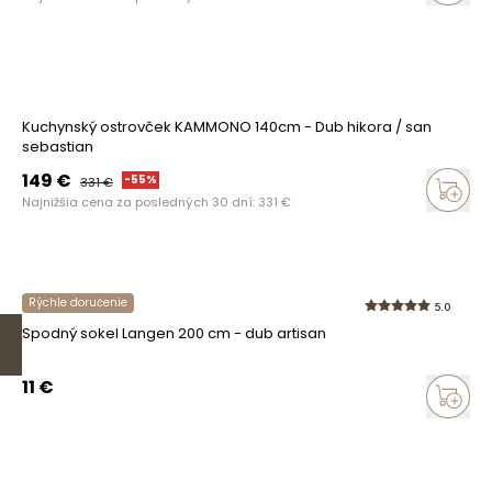
Kuchynský ostrovček KAMMONO 140cm - Dub hikora / san
sebastian
149
€
-
55
%
331
€
Najnižšia cena za posledných 30 dní:
331
€
Rýchle doručenie
5.0
Spodný sokel Langen 200 cm - dub artisan
11
€