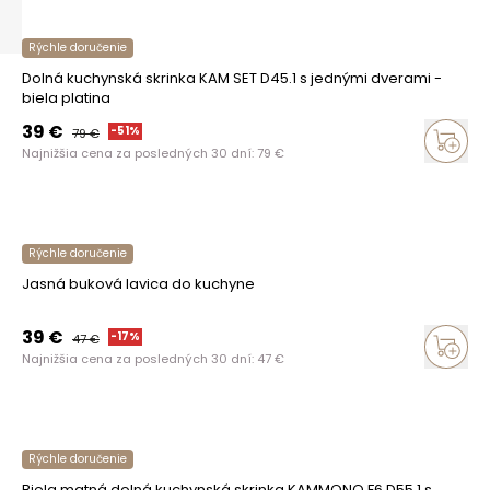
Rýchle doručenie
Dolná kuchynská skrinka KAM SET D45.1 s jednými dverami -
biela platina
39
€
-
51
%
79
€
Najnižšia cena za posledných 30 dní:
79
€
Rýchle doručenie
Jasná buková lavica do kuchyne
39
€
-
17
%
47
€
Najnižšia cena za posledných 30 dní:
47
€
Rýchle doručenie
Biela matná dolná kuchynská skrinka KAMMONO F6 D55.1 s