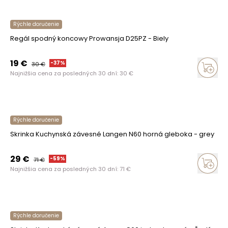
Rýchle doručenie
Regál spodný koncowy Prowansja D25PZ - Biely
19
€
-
37
%
30
€
Najnižšia cena za posledných 30 dní:
30
€
Rýchle doručenie
Skrinka Kuchynská závesné Langen N60 horná gleboka - grey
29
€
-
59
%
71
€
Najnižšia cena za posledných 30 dní:
71
€
Rýchle doručenie