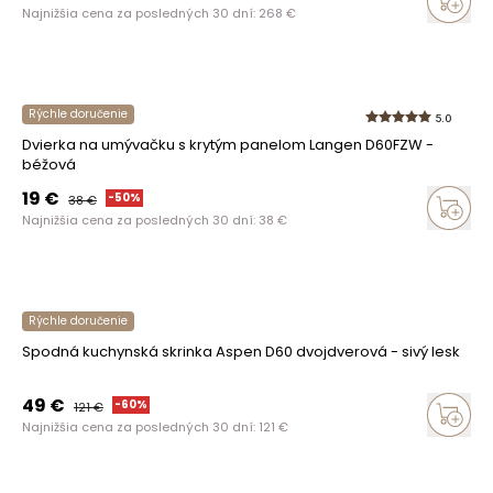
Najnižšia cena za posledných 30 dní:
268
€
Rýchle doručenie
5.0
Dvierka na umývačku s krytým panelom Langen D60FZW -
béžová
19
€
-
50
%
38
€
Najnižšia cena za posledných 30 dní:
38
€
Rýchle doručenie
Spodná kuchynská skrinka Aspen D60 dvojdverová - sivý lesk
49
€
-
60
%
121
€
Najnižšia cena za posledných 30 dní:
121
€