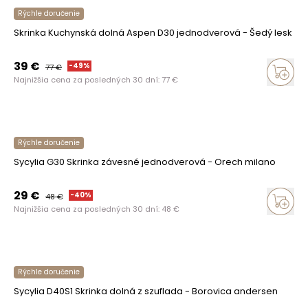
Rýchle doručenie
Skrinka Kuchynská dolná Aspen D30 jednodverová - Šedý lesk
39
€
-
49
%
77
€
Najnižšia cena za posledných 30 dní:
77
€
Rýchle doručenie
Sycylia G30 Skrinka závesné jednodverová - Orech milano
29
€
-
40
%
48
€
Najnižšia cena za posledných 30 dní:
48
€
Rýchle doručenie
Sycylia D40S1 Skrinka dolná z szuflada - Borovica andersen