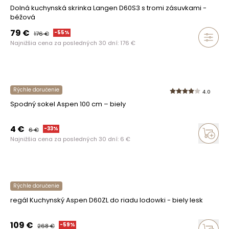
Dolná kuchynská skrinka Langen D60S3 s tromi zásuvkami -
béžová
79
€
-
55
%
176
€
Najnižšia cena za posledných 30 dní:
176
€
Rýchle doručenie
4.0
Spodný sokel Aspen 100 cm – biely
4
€
-
33
%
6
€
Najnižšia cena za posledných 30 dní:
6
€
Rýchle doručenie
regál Kuchynský Aspen D60ZL do riadu lodowki - biely lesk
109
€
-
59
%
268
€