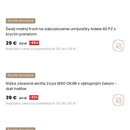
Rýchle doručenie
Šedý matný front na zabudovanie umývačky Adele 60 PZ s
krycím panelom
29
€
-
58
%
69
€
Najnižšia cena za posledných 30 dní:
69
€
Rýchle doručenie
Nízka závesná skriňa Zoya W60 OKGR s výklopným čelom -
dub halifax
39
€
-
51
%
80
€
Najnižšia cena za posledných 30 dní:
80
€
Rýchle doručenie