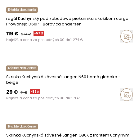
Rýchle doručenie
regál Kuchynský pod zabudowe piekarnika s košíkom cargo
Prowansja D60P - Borovica andersen
119
€
-
57
%
274
€
Najnižšia cena za posledných 30 dní:
274
€
Rýchle doručenie
Skrinka Kuchynská závesné Langen N60 horná gleboka -
beige
29
€
-
59
%
71
€
Najnižšia cena za posledných 30 dní:
71
€
Rýchle doručenie
Skrinka Kuchynská závesné Langen G80K z frontem uchylnym -