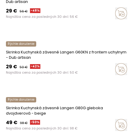
Dub artisan
29
€
-
48
%
56
€
Najnižšia cena za posledných 30 dní:
56
€
Rýchle doručenie
Skrinka Kuchynská závesné Langen G60KN z frontem uchylnym
- Dub artisan
29
€
-
42
%
50
€
Najnižšia cena za posledných 30 dní:
50
€
Rýchle doručenie
Skrinka Kuchynská závesné Langen G80G gleboka
dvojdverová - beige
49
€
-
50
%
98
€
Najnižšia cena za posledných 30 dní:
98
€