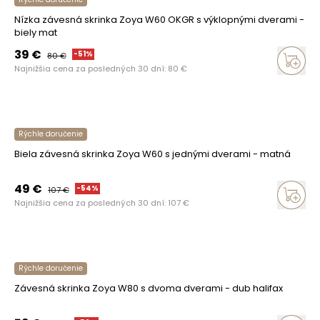
Nízka závesná skrinka Zoya W60 OKGR s výklopnými dverami -
biely mat
39
€
-
51
%
80
€
Najnižšia cena za posledných 30 dní:
80
€
Rýchle doručenie
Biela závesná skrinka Zoya W60 s jednými dverami - matná
49
€
-
54
%
107
€
Najnižšia cena za posledných 30 dní:
107
€
Rýchle doručenie
Závesná skrinka Zoya W80 s dvoma dverami - dub halifax