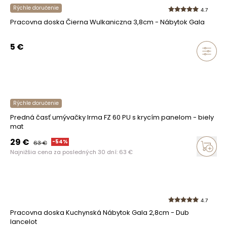
Rýchle doručenie
4.7
Pracovna doska Čierna Wulkaniczna 3,8cm - Nábytok Gala
5
€
Rýchle doručenie
Predná časť umývačky Irma FZ 60 PU s krycím panelom - biely
mat
29
€
-
54
%
63
€
Najnižšia cena za posledných 30 dní:
63
€
4.7
Pracovna doska Kuchynská Nábytok Gala 2,8cm - Dub
lancelot