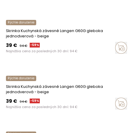
Rýchle doručenie
Skrinka Kuchynská závesné Langen G60G gleboka
jednodverová - beige
39
€
-
59
%
94
€
Najnižšia cena za posledných 30 dní:
94
€
Rýchle doručenie
Skrinka Kuchynská závesné Langen G60G gleboka
jednodverová - beige
39
€
-
59
%
94
€
Najnižšia cena za posledných 30 dní:
94
€