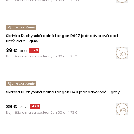
Najnižšia cena za posledných 30 dní:
250
€
Rýchle doručenie
Skrinka Kuchynská dolná Langen D60Z jednodverová pod
umývadlo - grey
39
€
-
52
%
81
€
Najnižšia cena za posledných 30 dní:
81
€
Rýchle doručenie
Skrinka Kuchynská dolná Langen D40 jednodverová - grey
39
€
-
47
%
73
€
Najnižšia cena za posledných 30 dní:
73
€