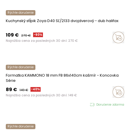
Rýchle doručenie
Kuchynský stĺpik Zoya D40 SĽ/2133 dvojdverový - dub halifax
109
€
-
60
%
270
€
Najnižšia cena za posledných 30 dní:
270
€
Rýchle doručenie
Formatka KAMMONO 18 mm F8 86x140cm kašmír - Koncovka
Série
89
€
-
40
%
149
€
Najnižšia cena za posledných 30 dní:
149
€
Doručenie zdarma
Rýchle doručenie