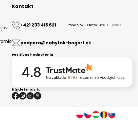
Kontakt
+421 233 418 621
Pondelok - Piatok
8:00 - 16:00
ajov
romia
podpora@nabytok-bogart.sk
Pozitívne hodnotenia
4.8
Na základe
8293
recenzií
zo všetkých čias
Nájdete nás tu