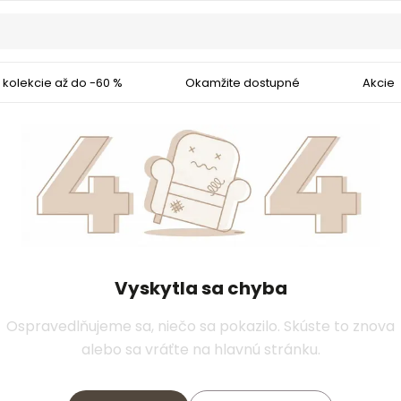
 kolekcie až do -60 %
Okamžite dostupné
Akcie
Vyskytla sa chyba
Ospravedlňujeme sa, niečo sa pokazilo. Skúste to znova
alebo sa vráťte na hlavnú stránku.