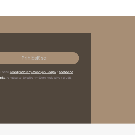
Prihlásiť sa
si naše
Zásady ochrany osobných údajov
a
obchodné
nky
. Pamätajte, že odber môžete kedykoľvek zrušiť.