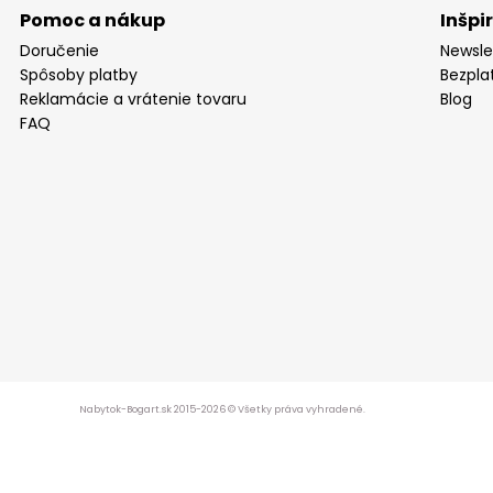
Pomoc a nákup
Inšpi
Doručenie
Newsle
Spôsoby platby
Bezpla
Reklamácie a vrátenie tovaru
Blog
FAQ
Nabytok-Bogart.sk 2015-2026 © Všetky práva vyhradené.