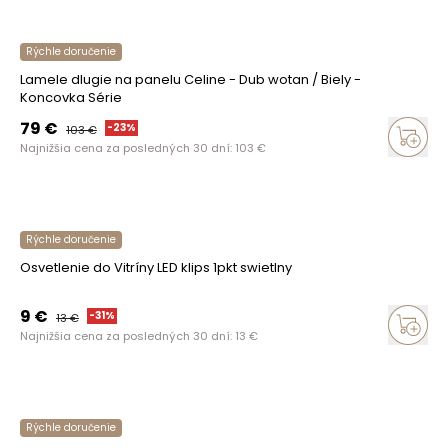
Rýchle doručenie
Lamele dlugie na panelu Celine - Dub wotan / Biely -
Koncovka Série
79
€
-
23
%
103
€
Najnižšia cena za posledných 30 dní:
103
€
Rýchle doručenie
Osvetlenie do Vitríny LED klips 1pkt swietlny
9
€
-
31
%
13
€
Najnižšia cena za posledných 30 dní:
13
€
Rýchle doručenie