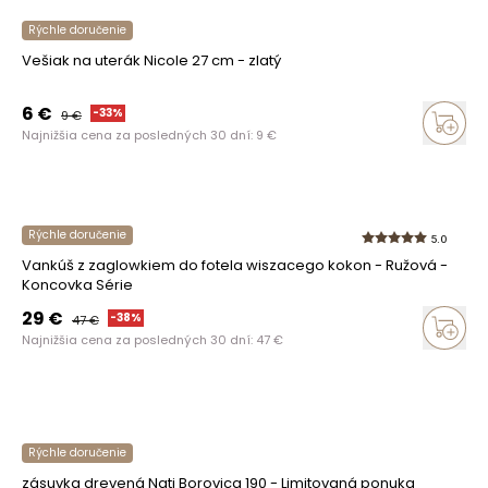
Rýchle doručenie
Vešiak na uterák Nicole 27 cm - zlatý
6
€
-
33
%
9
€
Najnižšia cena za posledných 30 dní:
9
€
Rýchle doručenie
5.0
Vankúš z zaglowkiem do fotela wiszacego kokon - Ružová -
Koncovka Série
29
€
-
38
%
47
€
Najnižšia cena za posledných 30 dní:
47
€
Rýchle doručenie
zásuvka drevená Nati Borovica 190 - Limitovaná ponuka