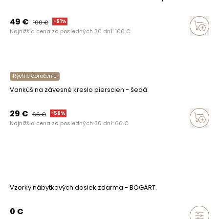
49
€
-
51
%
100
€
Najnižšia cena za posledných 30 dní:
100
€
Rýchle doručenie
Vankúš na závesné kreslo pierscien - šedá
29
€
-
56
%
66
€
Najnižšia cena za posledných 30 dní:
66
€
Vzorky nábytkových dosiek zdarma - BOGART.
0
€