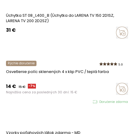
Úchytka ST 08_L400_B (Úchytka do LARENA TV 150 2D1SZ,
LARENA TV 200 2D2SZ)
31
€
Rýchle doručenie
5.0
Osvetlenie políc sklenených 4 x klip PVC / teplá farba
14
€
-
7
%
15
€
Najnižšia cena za posledných 30 dní:
15
€
Doručenie zdarma
Vzorky poťahových látok zdarma - MD