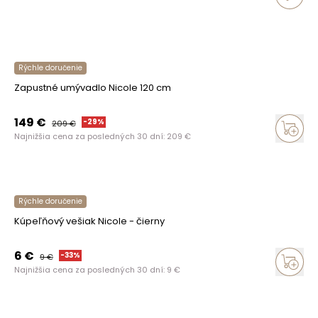
Rýchle doručenie
Zapustné umývadlo Nicole 120 cm
149
€
-
29
%
209
€
Najnižšia cena za posledných 30 dní:
209
€
Rýchle doručenie
Kúpeľňový vešiak Nicole - čierny
6
€
-
33
%
9
€
Najnižšia cena za posledných 30 dní:
9
€