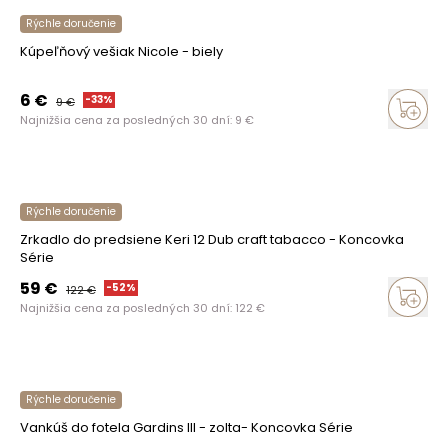
Rýchle doručenie
Kúpeľňový vešiak Nicole - biely
6
€
-
33
%
9
€
Najnižšia cena za posledných 30 dní:
9
€
Rýchle doručenie
Zrkadlo do predsiene Keri 12 Dub craft tabacco - Koncovka
Série
59
€
-
52
%
122
€
Najnižšia cena za posledných 30 dní:
122
€
Rýchle doručenie
Vankúš do fotela Gardins III - zolta- Koncovka Série