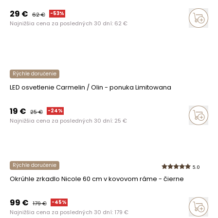
29
€
-
53
%
62
€
Najnižšia cena za posledných 30 dní:
62
€
Rýchle doručenie
LED osvetlenie Carmelin / Olin - ponuka Limitowana
19
€
-
24
%
25
€
Najnižšia cena za posledných 30 dní:
25
€
Rýchle doručenie
5.0
Okrúhle zrkadlo Nicole 60 cm v kovovom ráme - čierne
99
€
-
45
%
179
€
Najnižšia cena za posledných 30 dní:
179
€