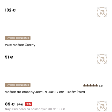
132
€
Rýchle doručenie
W35 Vešiak Čierny
51
€
Rýchle doručenie
5.0
Vešiak do chodby Jamuzi 34x137 cm - kašmírová
89
€
-
8
%
97
€
Najnižšia cena za posledných 30 dní:
97
€