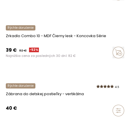
Rýchle doručenie
Zrkadlo Combo 10 - MDF Čierny lesk - Koncovka Série
39
€
-
52
%
82
€
Najnižšia cena za posledných 30 dní:
82
€
Rýchle doručenie
4.5
Zábrana do detskej postieľky - vertikálna
40
€