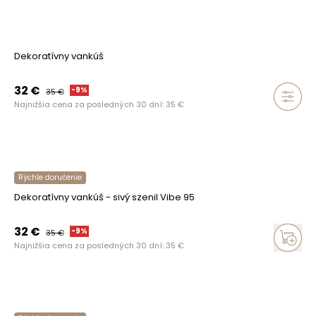
Dekoratívny vankúš
32
€
-
9
%
35
€
Najnižšia cena za posledných 30 dní:
35
€
Rýchle doručenie
Dekoratívny vankúš - sivý szenil Vibe 95
32
€
-
9
%
35
€
Najnižšia cena za posledných 30 dní:
35
€