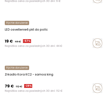
Najnižšia cena za posledných 30 dní:
9
€
Rýchle doručenie
LED osvetlenie6 pkt do políc
19
€
-
57
%
44
€
Najnižšia cena za posledných 30 dní:
44
€
Rýchle doručenie
Zrkadlo Kora KC2 - samoa king
79
€
-
29
%
112
€
Najnižšia cena za posledných 30 dní:
112
€