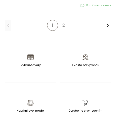
Doručenie zdarma
1
2
Ďalš
Vybrané tvary
Kvalita od výrobcu
Navrhni svoj model
Doručenie s vynesením