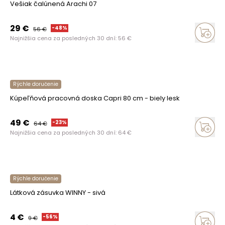
Vešiak čalúnená Arachi 07
29
€
-
48
%
56
€
Najnižšia cena za posledných 30 dní:
56
€
Rýchle doručenie
Kúpeľňová pracovná doska Capri 80 cm - biely lesk
49
€
-
23
%
64
€
Najnižšia cena za posledných 30 dní:
64
€
Rýchle doručenie
Látková zásuvka WINNY - sivá
4
€
-
56
%
9
€