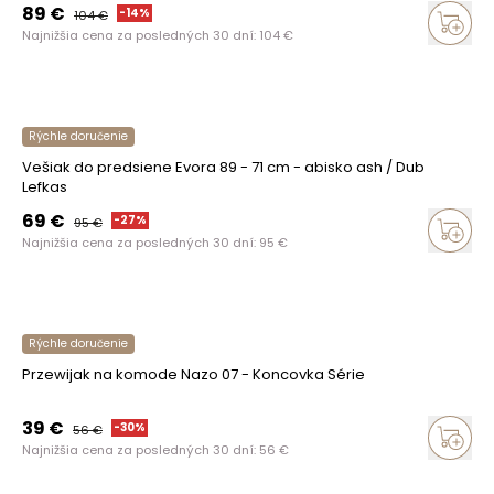
89
€
-
14
%
104
€
Najnižšia cena za posledných 30 dní:
104
€
Rýchle doručenie
Vešiak do predsiene Evora 89 - 71 cm - abisko ash / Dub
Lefkas
69
€
-
27
%
95
€
Najnižšia cena za posledných 30 dní:
95
€
Rýchle doručenie
Przewijak na komode Nazo 07 - Koncovka Série
39
€
-
30
%
56
€
Najnižšia cena za posledných 30 dní:
56
€