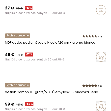
27
€
-
10
%
30
€
Najnižšia cena za posledných 30 dní:
30
€
Rýchle doručenie
4.4
MDF doska pod umývadlo Nicole 120 cm - crema bianca
49
€
-
17
%
59
€
Najnižšia cena za posledných 30 dní:
59
€
Rýchle doručenie
5.0
Vešiak Combo 11 - grafit/MDF Čierny lesk - Koncovka Série
59
€
-
55
%
131
€
Najnižšia cena za posledných 30 dní:
131
€