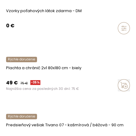
Vzorky poťahových látok zdarma - DM
0
€
Rýchle doručenie
Plachta a chránič 2v1 80x180 cm - biely
49
€
-
35
%
75
€
Najnižšia cena za posledných 30 dní:
75
€
Rýchle doručenie
Predsieňový vešiak Tivano 07 - kašmírová / béžová - 90 cm