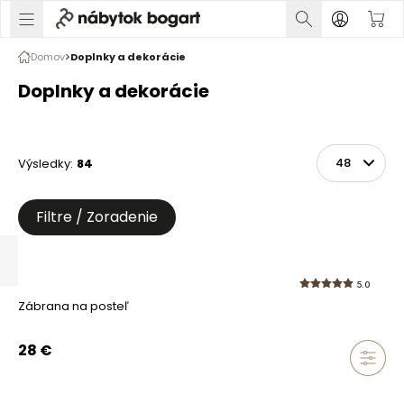
Domov
Doplnky a dekorácie
Doplnky a dekorácie
Výsledky
:
84
Zoradiť
Na stránke
Filtre / Zoradenie
5.0
Zábrana na posteľ
28
€