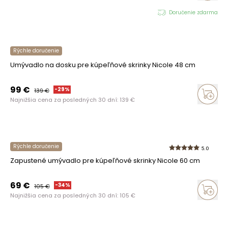
Doručenie zdarma
Rýchle doručenie
Umývadlo na dosku pre kúpeľňové skrinky Nicole 48 cm
99
€
-
29
%
139
€
Najnižšia cena za posledných 30 dní:
139
€
Rýchle doručenie
5.0
Zapustené umývadlo pre kúpeľňové skrinky Nicole 60 cm
69
€
-
34
%
105
€
Najnižšia cena za posledných 30 dní:
105
€