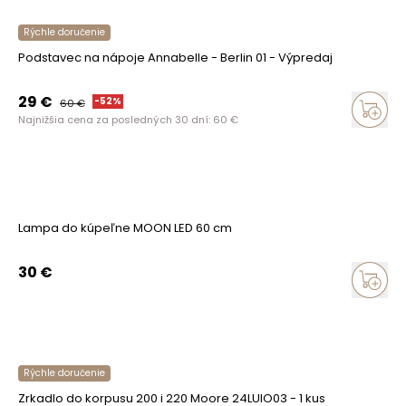
Rýchle doručenie
Podstavec na nápoje Annabelle - Berlin 01 - Výpredaj
29
€
-
52
%
60
€
Najnižšia cena za posledných 30 dní:
60
€
Lampa do kúpeľne MOON LED 60 cm
30
€
Rýchle doručenie
Zrkadlo do korpusu 200 i 220 Moore 24LUIO03 - 1 kus