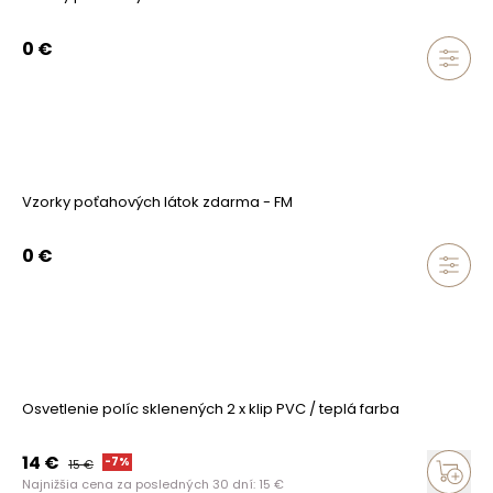
0
€
Vzorky poťahových látok zdarma - FM
0
€
Osvetlenie políc sklenených 2 x klip PVC / teplá farba
14
€
-
7
%
15
€
Najnižšia cena za posledných 30 dní:
15
€