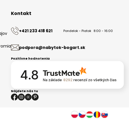
Kontakt
+421 233 418 621
Pondelok - Piatok
8:00 - 16:00
ajov
romia
podpora@nabytok-bogart.sk
Pozitívne hodnotenia
4.8
Na základe
8292
recenzií
zo všetkých čias
Nájdete nás tu