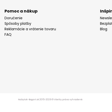
Pomoc a nákup
Inšpi
Doručenie
Newsle
Spôsoby platby
Bezpla
Reklamácie a vrátenie tovaru
Blog
FAQ
Nabytok-Bogart.sk 2015-2026 © Všetky práva vyhradené.