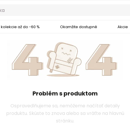
 kolekcie až do -60 %
Okamžite dostupné
Akcie
Problém s produktom
Ospravedlňujeme sa, nemôžeme načítať detaily
produktu. Skúste to znova alebo sa vráťte na hlavnú
stránku.