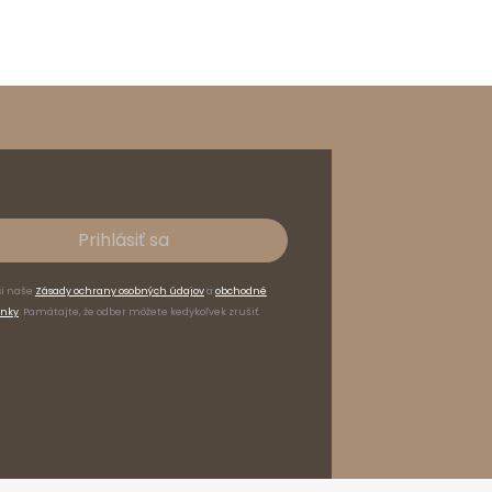
Prihlásiť sa
si naše
Zásady ochrany osobných údajov
a
obchodné
nky
. Pamätajte, že odber môžete kedykoľvek zrušiť.