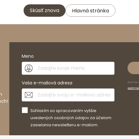
Skúsiť znova
Hlavná stránka
Meno
Vaša e-mailová adresa
Pozrite 
podmie
h
och!
Súhlasím so spracovaním vyššie
uvedených osobných údajov za účelom
zasielania newsletteru e-mailom.