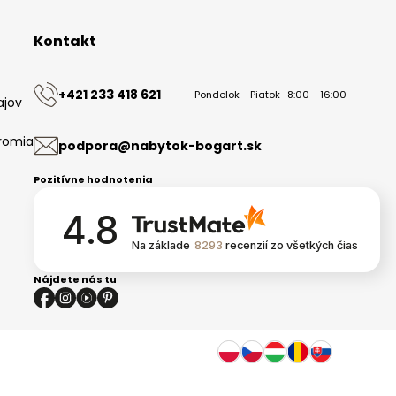
Kontakt
+421 233 418 621
Pondelok - Piatok
8:00 - 16:00
ajov
romia
podpora@nabytok-bogart.sk
Pozitívne hodnotenia
4.8
Na základe
8293
recenzií
zo všetkých čias
Nájdete nás tu