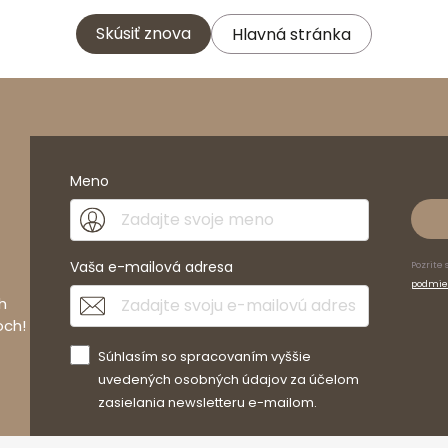
Skúsiť znova
Hlavná stránka
Meno
Vaša e-mailová adresa
Pozrite 
podmie
h
och!
Súhlasím so spracovaním vyššie
uvedených osobných údajov za účelom
zasielania newsletteru e-mailom.