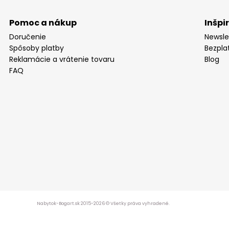
Pomoc a nákup
Inšpi
Doručenie
Newsle
Spôsoby platby
Bezpla
Reklamácie a vrátenie tovaru
Blog
FAQ
Nabytok-Bogart.sk 2015-2026 © Všetky práva vyhradené.