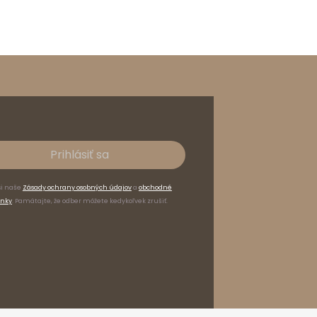
Prihlásiť sa
si naše
Zásady ochrany osobných údajov
a
obchodné
nky
. Pamätajte, že odber môžete kedykoľvek zrušiť.