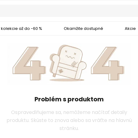
 kolekcie až do -60 %
Okamžite dostupné
Akcie
Problém s produktom
Ospravedlňujeme sa, nemôžeme načítať detaily
produktu. Skúste to znova alebo sa vráťte na hlavnú
stránku.