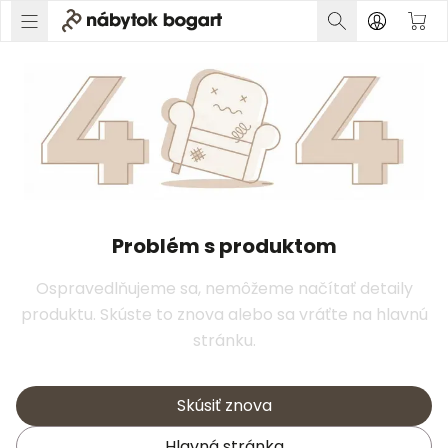
Problém s produktom
Ospravedlňujeme sa, nemôžeme načítať detaily
produktu. Skúste to znova alebo sa vráťte na hlavnú
stránku.
Skúsiť znova
Hlavná stránka