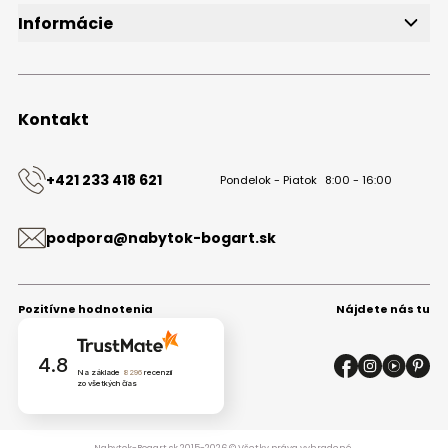
Informácie
O značke
Obchodné podmienky
Ochrana osobných údajov
Kontakt
Kontakt
+421 233 418 621
Pondelok - Piatok
8:00 - 16:00
podpora@nabytok-bogart.sk
Pozitívne hodnotenia
Nájdete nás tu
4.8
Na základe
8296
recenzií
zo všetkých čias