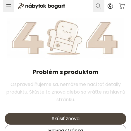
Problém s produktom
Ospravedlňujeme sa, nemôžeme načítať detaily
produktu. Skúste to znova alebo sa vráťte na hlavnú
stránku.
Skúsiť znova
Hlavná stránka