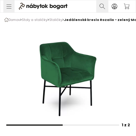
1 z 2
Domov
Stoly a stoličky
Stoličky
Jedálenské kreslo Rozalio - zelený Mag
Rozšírte prsty na zväčšenie obrázka
1 z 2