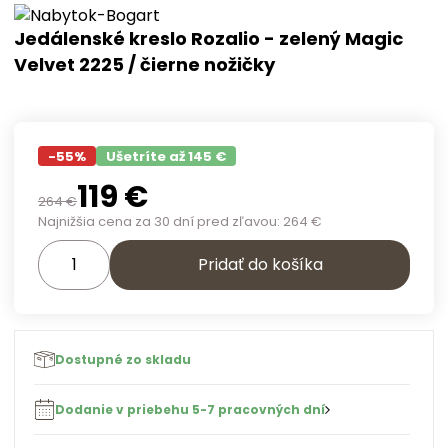
Jedálenské kreslo Rozalio - zelený Magic
Velvet 2225 / čierne nožičky
-
55
%
Ušetríte až 145 €
119
€
264
€
Najnižšia cena za 30 dní pred zľavou:
264
€
Pridať do košíka
Dostupné zo skladu
Dodanie v priebehu 5-7 pracovných dní