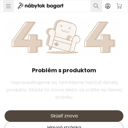
Problém s produktom
Ospravedlňujeme sa, nemôžeme načítať detaily
produktu. Skúste to znova alebo sa vráťte na hlavnú
stránku.
Skúsiť znova
Hlavná stránka