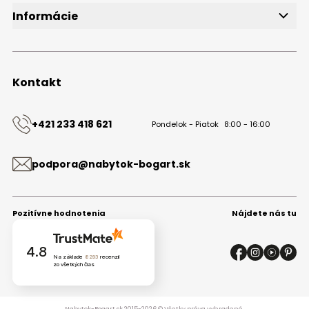
Informácie
O značke
Obchodné podmienky
Ochrana osobných údajov
Kontakt
Kontakt
+421 233 418 621
Pondelok - Piatok
8:00 - 16:00
podpora@nabytok-bogart.sk
Pozitívne hodnotenia
Nájdete nás tu
4.8
Na základe
8293
recenzií
zo všetkých čias