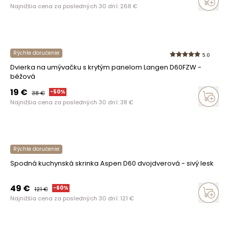
Najnižšia cena za posledných 30 dní:
268
€
Rýchle doručenie
5.0
Dvierka na umývačku s krytým panelom Langen D60FZW -
béžová
19
€
-
50
%
38
€
Najnižšia cena za posledných 30 dní:
38
€
Rýchle doručenie
Spodná kuchynská skrinka Aspen D60 dvojdverová - sivý lesk
49
€
-
60
%
121
€
Najnižšia cena za posledných 30 dní:
121
€