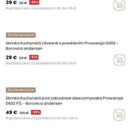
39
€
-
59
%
95
€
Najnižšia cena za posledných 30 dní:
95
€
Rýchle doručenie
Skrinka Kuchynská závesné s presklením Prowansja G30S -
Borovica andersen
29
€
-
51
%
59
€
Najnižšia cena za posledných 30 dní:
59
€
Rýchle doručenie
Skrinka Kuchynská pod zabudowe zlewozmywaka Prowansja
D60Z P/L - Borovica andersen
49
€
-
53
%
105
€
Najnižšia cena za posledných 30 dní:
105
€