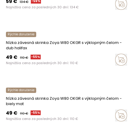
59
€
-
56
%
134
€
Najnižšia cena za posledných 30 dní:
134
€
Rýchle doručenie
Nízka závesná skrinka Zoya W80 OKGR s výklopným čelom -
dub halifax
49
€
-
55
%
110
€
Najnižšia cena za posledných 30 dní:
110
€
Rýchle doručenie
Nízka závesná skrinka Zoya W80 OKGR s výklopným čelom -
biely mat
49
€
-
55
%
110
€
Najnižšia cena za posledných 30 dní:
110
€