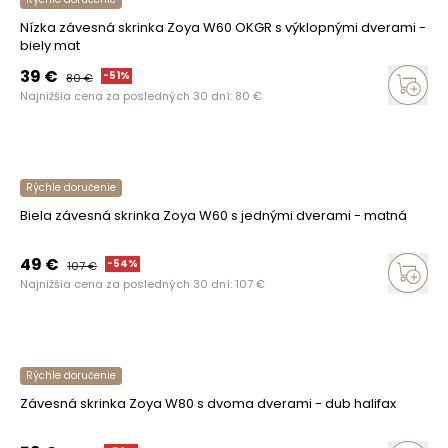
Nízka závesná skrinka Zoya W60 OKGR s výklopnými dverami -
biely mat
39
€
-
51
%
80
€
Najnižšia cena za posledných 30 dní:
80
€
Rýchle doručenie
Biela závesná skrinka Zoya W60 s jednými dverami - matná
49
€
-
54
%
107
€
Najnižšia cena za posledných 30 dní:
107
€
Rýchle doručenie
Závesná skrinka Zoya W80 s dvoma dverami - dub halifax