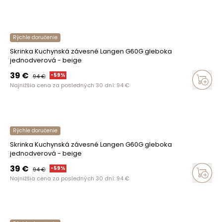
Rýchle doručenie
Skrinka Kuchynská závesné Langen G60G gleboka
jednodverová - beige
39
€
-
59
%
94
€
Najnižšia cena za posledných 30 dní:
94
€
Rýchle doručenie
Skrinka Kuchynská závesné Langen G60G gleboka
jednodverová - beige
39
€
-
59
%
94
€
Najnižšia cena za posledných 30 dní:
94
€