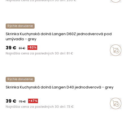
Najnižšia cena za posledných 30 dní:
250
€
Rýchle doručenie
Skrinka Kuchynská dolná Langen D60Z jednodverová pod
umývadlo - grey
39
€
-
52
%
81
€
Najnižšia cena za posledných 30 dní:
81
€
Rýchle doručenie
Skrinka Kuchynská dolná Langen D40 jednodverová - grey
39
€
-
47
%
73
€
Najnižšia cena za posledných 30 dní:
73
€