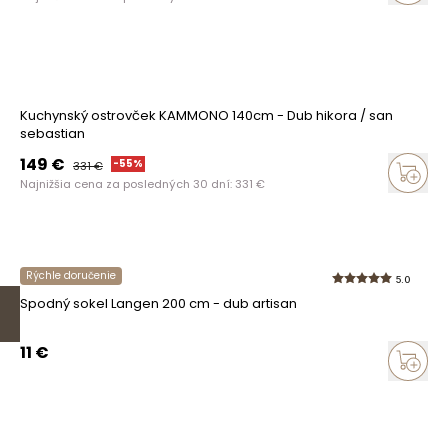
Kuchynský ostrovček KAMMONO 140cm - Dub hikora / san
sebastian
149
€
-
55
%
331
€
Najnižšia cena za posledných 30 dní:
331
€
Rýchle doručenie
5.0
Spodný sokel Langen 200 cm - dub artisan
11
€