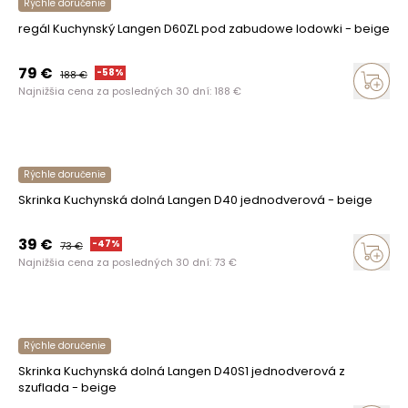
Rýchle doručenie
regál Kuchynský Langen D60ZL pod zabudowe lodowki - beige
79
€
-
58
%
188
€
Najnižšia cena za posledných 30 dní:
188
€
Rýchle doručenie
Skrinka Kuchynská dolná Langen D40 jednodverová - beige
39
€
-
47
%
73
€
Najnižšia cena za posledných 30 dní:
73
€
Rýchle doručenie
Skrinka Kuchynská dolná Langen D40S1 jednodverová z
szuflada - beige