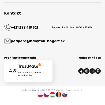
Obchodné podmienky
Ochrana osobných údajov
Kontakt
Kontakt
+421 233 418 621
Pondelok - Piatok
8:00 - 16:00
podpora@nabytok-bogart.sk
Pozitívne hodnotenia
Nájdete nás tu
4.8
Na základe
8292
recenzií
zo všetkých čias
Nabytok-Bogart.sk 2015-2026 © Všetky práva vyhradené.