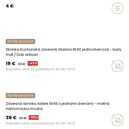
4
€
Rýchle doručenie
Skrinka Kuchynská závesné Gianna W40 jednodverová - biely
mat / Dub artisan
19
€
-
42
%
33
€
Najnižšia cena za posledných 30 dní:
33
€
Rýchle doručenie
Závesná skrinka Adele W45 s jednými dverami - matná
námornícka modrá
39
€
-
59
%
95
€
Najnižšia cena za posledných 30 dní:
95
€