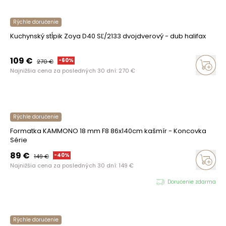
Rýchle doručenie
Kuchynský stĺpik Zoya D40 SĽ/2133 dvojdverový - dub halifax
109
€
-
60
%
270
€
Najnižšia cena za posledných 30 dní:
270
€
Rýchle doručenie
Formatka KAMMONO 18 mm F8 86x140cm kašmír - Koncovka
Série
89
€
-
40
%
149
€
Najnižšia cena za posledných 30 dní:
149
€
Doručenie zdarma
Rýchle doručenie