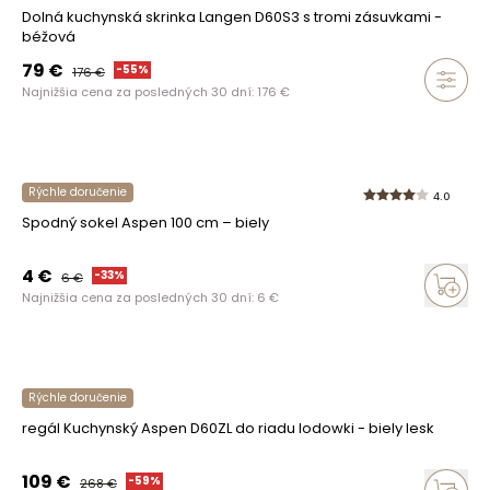
Dolná kuchynská skrinka Langen D60S3 s tromi zásuvkami -
béžová
79
€
-
55
%
176
€
Najnižšia cena za posledných 30 dní:
176
€
Rýchle doručenie
4.0
Spodný sokel Aspen 100 cm – biely
4
€
-
33
%
6
€
Najnižšia cena za posledných 30 dní:
6
€
Rýchle doručenie
regál Kuchynský Aspen D60ZL do riadu lodowki - biely lesk
109
€
-
59
%
268
€