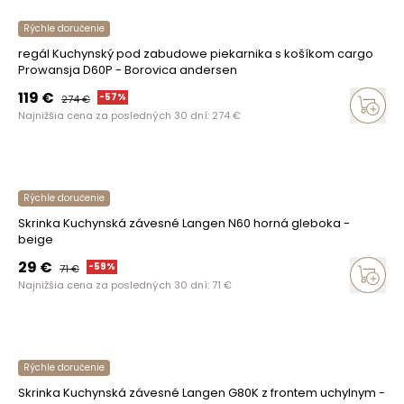
Rýchle doručenie
regál Kuchynský pod zabudowe piekarnika s košíkom cargo
Prowansja D60P - Borovica andersen
119
€
-
57
%
274
€
Najnižšia cena za posledných 30 dní:
274
€
Rýchle doručenie
Skrinka Kuchynská závesné Langen N60 horná gleboka -
beige
29
€
-
59
%
71
€
Najnižšia cena za posledných 30 dní:
71
€
Rýchle doručenie
Skrinka Kuchynská závesné Langen G80K z frontem uchylnym -