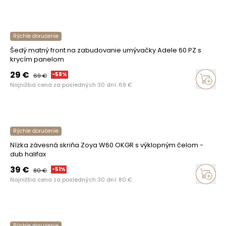
Rýchle doručenie
Šedý matný front na zabudovanie umývačky Adele 60 PZ s
krycím panelom
29
€
-
58
%
69
€
Najnižšia cena za posledných 30 dní:
69
€
Rýchle doručenie
Nízka závesná skriňa Zoya W60 OKGR s výklopným čelom -
dub halifax
39
€
-
51
%
80
€
Najnižšia cena za posledných 30 dní:
80
€
Rýchle doručenie