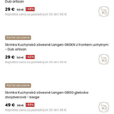
Dub artisan
29
€
-
48
%
56
€
Najnižšia cena za posledných 30 dní:
56
€
Rýchle doručenie
Skrinka Kuchynská závesné Langen G60KN z frontem uchylnym
- Dub artisan
29
€
-
42
%
50
€
Najnižšia cena za posledných 30 dní:
50
€
Rýchle doručenie
Skrinka Kuchynská závesné Langen G80G gleboka
dvojdverová - beige
49
€
-
50
%
98
€
Najnižšia cena za posledných 30 dní:
98
€