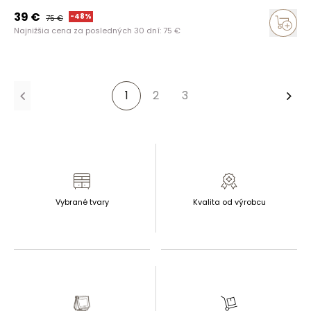
39
€
-
48
%
75
€
Najnižšia cena za posledných 30 dní:
75
€
1
2
3
Ďalš
Vybrané tvary
Kvalita od výrobcu