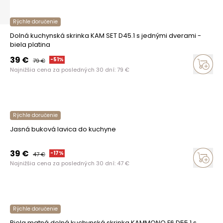
Rýchle doručenie
Dolná kuchynská skrinka KAM SET D45.1 s jednými dverami -
biela platina
39
€
-
51
%
79
€
Najnižšia cena za posledných 30 dní:
79
€
Rýchle doručenie
Jasná buková lavica do kuchyne
39
€
-
17
%
47
€
Najnižšia cena za posledných 30 dní:
47
€
Rýchle doručenie
Biela matná dolná kuchynská skrinka KAMMONO F6 D55.1 s