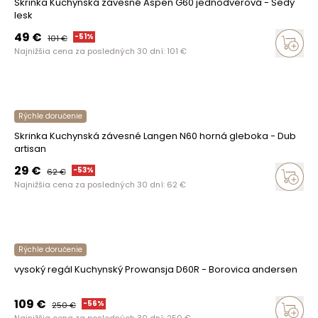
Skrinka Kuchynská závesné Aspen G60 jednodverová - Šedý
lesk
49
€
-
51
%
101
€
Najnižšia cena za posledných 30 dní:
101
€
Rýchle doručenie
Skrinka Kuchynská závesné Langen N60 horná gleboka - Dub
artisan
29
€
-
53
%
62
€
Najnižšia cena za posledných 30 dní:
62
€
Rýchle doručenie
vysoký regál Kuchynský Prowansja D60R - Borovica andersen
109
€
-
56
%
250
€