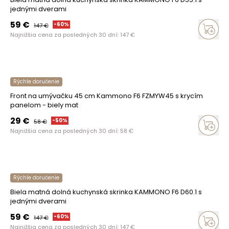
jednými dverami
59
€
-
60
%
147
€
Najnižšia cena za posledných 30 dní:
147
€
Rýchle doručenie
Front na umývačku 45 cm Kammono F6 FZMYW45 s krycím
panelom - biely mat
29
€
-
50
%
58
€
Najnižšia cena za posledných 30 dní:
58
€
Rýchle doručenie
Biela matná dolná kuchynská skrinka KAMMONO F6 D60.1 s
jednými dverami
59
€
-
60
%
147
€
Najnižšia cena za posledných 30 dní:
147
€