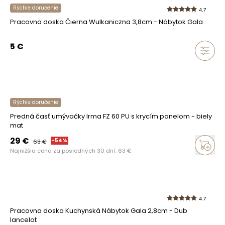
Rýchle doručenie
4.7
Pracovna doska Čierna Wulkaniczna 3,8cm - Nábytok Gala
5
€
Rýchle doručenie
Predná časť umývačky Irma FZ 60 PU s krycím panelom - biely
mat
29
€
-
54
%
63
€
Najnižšia cena za posledných 30 dní:
63
€
4.7
Pracovna doska Kuchynská Nábytok Gala 2,8cm - Dub
lancelot