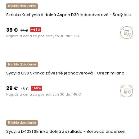
Rýchle doručenie
Skrinka Kuchynská dolná Aspen D30 jednodverová - Šedý lesk
39
€
-
49
%
77
€
Najnižšia cena za posledných 30 dní:
77
€
Rýchle doručenie
Sycylia G30 Skrinka závesné jednodverová - Orech milano
29
€
-
40
%
48
€
Najnižšia cena za posledných 30 dní:
48
€
Rýchle doručenie
Sycylia D40S1 Skrinka dolná z szuflada - Borovica andersen