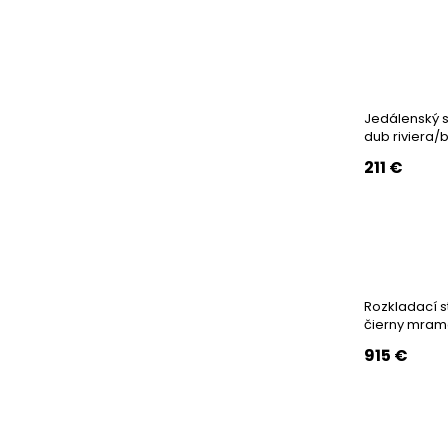
Jedálenský s
dub riviera/
211
€
Rozkladací s
čierny mramo
915
€