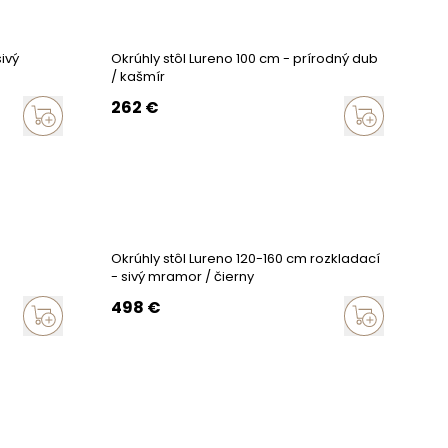
sivý
Okrúhly stôl Lureno 100 cm - prírodný dub
/ kašmír
262
€
Okrúhly stôl Lureno 120-160 cm rozkladací
- sivý mramor / čierny
498
€