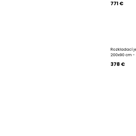
771
€
Rozkladací je
200x90 cm - 
378
€