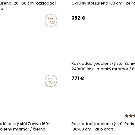
 Lureno 120-160 cm rozkladací
Okrúhly stôl Lureno 100 cm - prí
ub
352
€
Rozkladací jedálenský stôl Zaniv
240x90 cm - morský mramor / č
771
€
edálenský stôl Zanivo 160-
Rozkladací jedálenský stôl Paris
čierny mramor / čierna
180x80 cm - dub craft