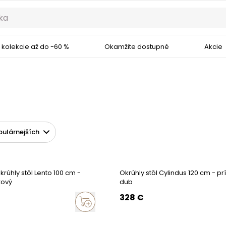
 kolekcie až do -60 %
Okamžite dostupné
Akcie
rúhly stôl Lento 100 cm -
Okrúhly stôl Cylindus 120 cm - p
žový
dub
328
€