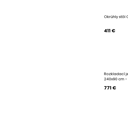
Okrúhly stôl 
411
€
Rozkladací j
240x90 cm -
771
€