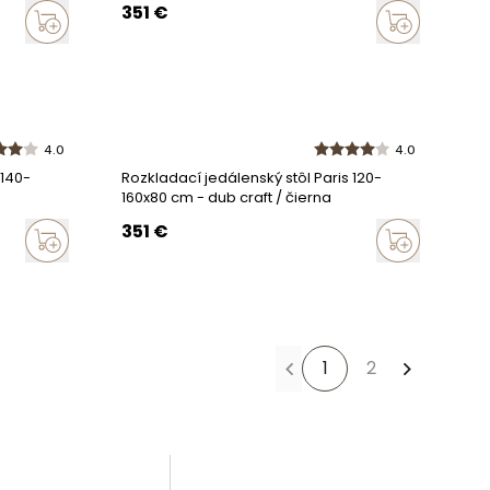
351
€
4.0
4.0
 140-
Rozkladací jedálenský stôl Paris 120-
160x80 cm - dub craft / čierna
351
€
1
2
Ďalšia st