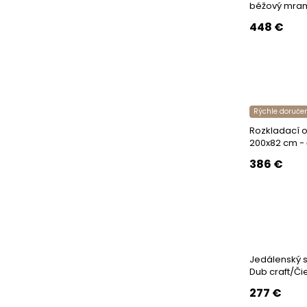
béžový mram
448
€
Rýchle doruče
Rozkladací o
200x82 cm - 
386
€
Jedálenský s
Dub craft/Či
277
€