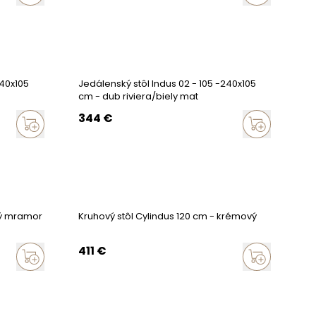
240x105
Jedálenský stôl Indus 02 - 105 -240x105
cm - dub riviera/biely mat
344
€
dý mramor
Kruhový stôl Cylindus 120 cm - krémový
411
€