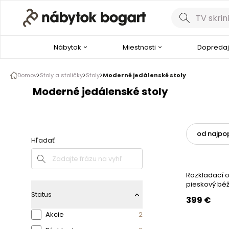
Nábytok
Miestnosti
Dopredaj
Domov
Stoly a stoličky
Stoly
Moderné jedálenské stoly
Moderné jedálenské stoly
Zoradiť
Hľadať
Hľadať
Rozkladací ok
pieskový bé
Status
399
€
Akcie
2