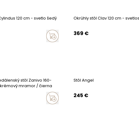
Cylindus 120 cm - svetlo šedý
Okrúhly stôl Clav 120 cm - svetlo
369
€
edálenský stôl Zanivo 160-
Stôl Angel
 krémový mramor / čierna
245
€