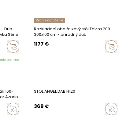
Rýchle doručenie
m - Dub
Rozkladací obdĺžnikový stôl Tovira 200-
ovka Série
300x100 cm - prírodný dub
1177
€
:
enie zdarma
ri 160-
STOL ANGEL DAB FI120
or Azario
369
€
: