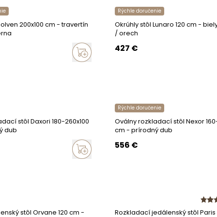
nie
Rýchle doručenie
Molven 200x100 cm - travertín
Okrúhly stôl Lunaro 120 cm - bi
erna
/ orech
427
€
Rýchle doručenie
adací stôl Daxori 180-260x100
Oválny rozkladací stôl Nexor 16
ý dub
cm - prírodný dub
556
€
lenský stôl Orvane 120 cm -
Rozkladací jedálenský stôl Paris