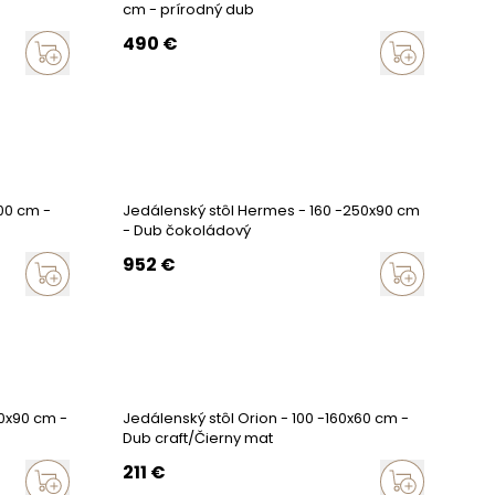
cm - prírodný dub
490
€
00 cm -
Jedálenský stôl Hermes - 160 -250x90 cm
- Dub čokoládový
952
€
00x90 cm -
Jedálenský stôl Orion - 100 -160x60 cm -
Dub craft/Čierny mat
211
€