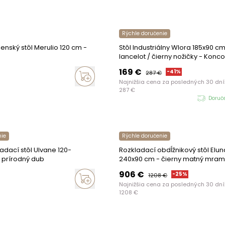
Rýchle doručenie
enský stôl Merulio 120 cm -
Stôl Industriálny Wlora 185x90 c
lancelot / čierny nožičky - Konc
169
€
-
41
%
287
€
Najnižšia cena za posledných 30 dní
287
€
Doruč
nie
Rýchle doručenie
adací stôl Ulvane 120-
Rozkladací obdĺžnikový stôl Eluna
 prírodný dub
240x90 cm - čierny matný mram
906
€
-
25
%
1208
€
Najnižšia cena za posledných 30 dní
1208
€