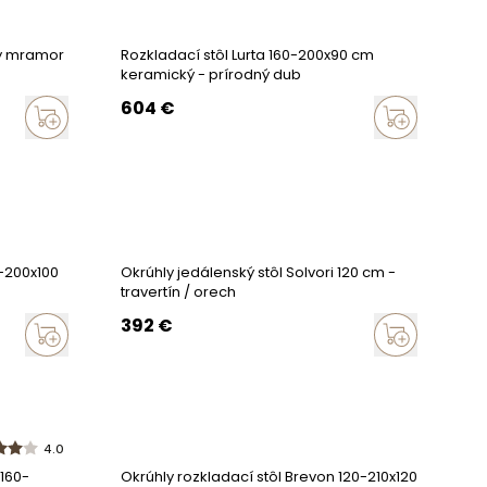
ely mramor
Rozkladací stôl Lurta 160-200x90 cm
keramický - prírodný dub
604
€
0-200x100
Okrúhly jedálenský stôl Solvori 120 cm -
travertín / orech
392
€
4.0
 160-
Okrúhly rozkladací stôl Brevon 120-210x120