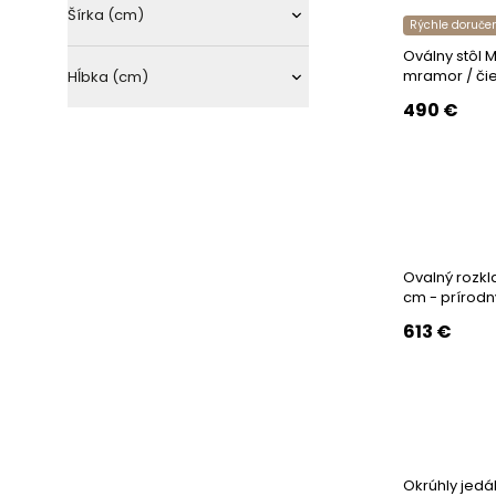
umelá hmota
Šírka (cm)
Rýchle doruče
Oválny stôl 
mramor / či
Hĺbka (cm)
490
€
Ovalný rozkl
cm - prírodn
613
€
Okrúhly jedá