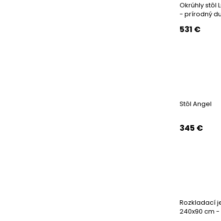
Okrúhly stôl
- prírodný d
531
€
Stôl Angel
345
€
Rozkladací j
240x90 cm - 