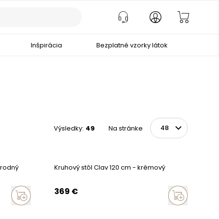
Inšpirácia
Bezplatné vzorky látok
Výsledky
:
49
Na stránke
Na stránke
rírodný
Kruhový stôl Clav 120 cm - krémový
369
€