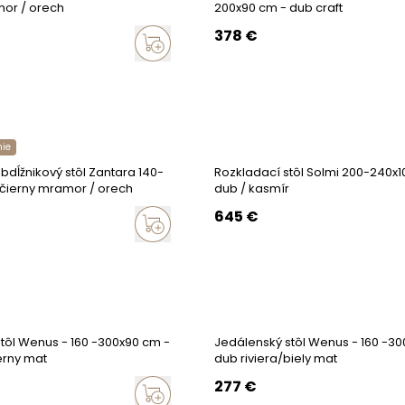
or / orech
200x90 cm - dub craft
378
€
nie
bdĺžnikový stôl Zantara 140-
Rozkladací stôl Solmi 200-240x1
čierny mramor / orech
dub / kasmír
645
€
tôl Wenus - 160 -300x90 cm -
Jedálenský stôl Wenus - 160 -3
erny mat
dub riviera/biely mat
277
€