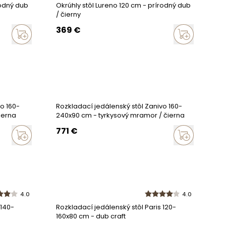
rodný dub
Okrúhly stôl Lureno 120 cm - prírodný dub
/ čierny
369
€
o 160-
Rozkladací jedálenský stôl Zanivo 160-
ierna
240x90 cm - tyrkysový mramor / čierna
771
€
4.0
4.0
 140-
Rozkladací jedálenský stôl Paris 120-
160x80 cm - dub craft