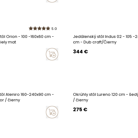
5.0
tôl Orion - 100 -160x60 cm -
Jedálenský stôl Indus 02 - 105 -
biely mat
cm - Dub craft/Čierny
344
€
tôl Aleniro 160-240x90 cm -
Okrúhly stôl Lureno 120 cm - še
r / čierny
/ čierny
275
€