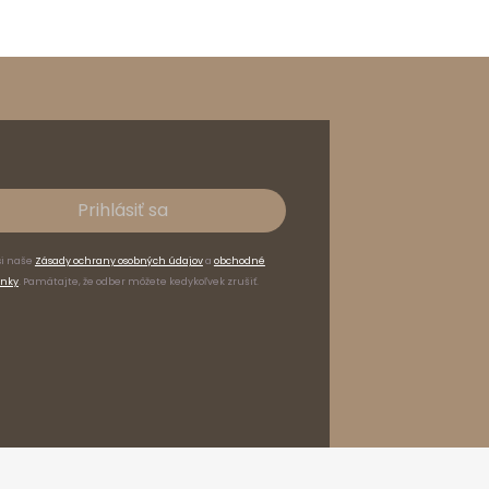
Prihlásiť sa
si naše
Zásady ochrany osobných údajov
a
obchodné
nky
. Pamätajte, že odber môžete kedykoľvek zrušiť.