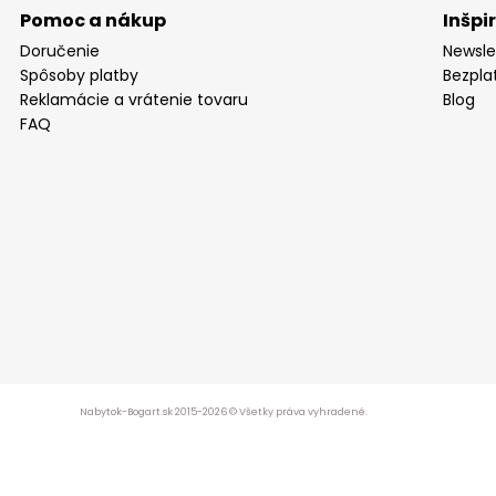
Pomoc a nákup
Inšpi
Doručenie
Newsle
Spôsoby platby
Bezpla
Reklamácie a vrátenie tovaru
Blog
FAQ
Nabytok-Bogart.sk 2015-2026 © Všetky práva vyhradené.