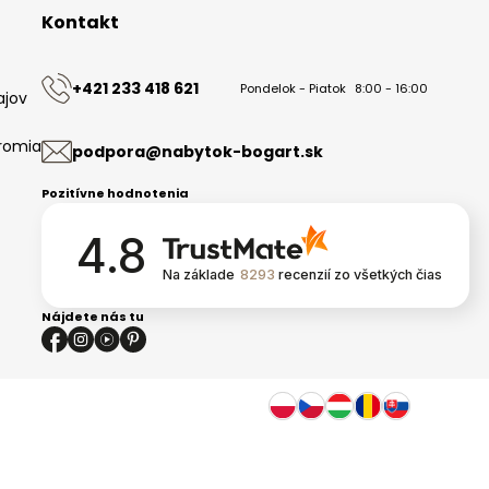
Kontakt
+421 233 418 621
Pondelok - Piatok
8:00 - 16:00
ajov
romia
podpora@nabytok-bogart.sk
Pozitívne hodnotenia
4.8
Na základe
8293
recenzií
zo všetkých čias
Nájdete nás tu