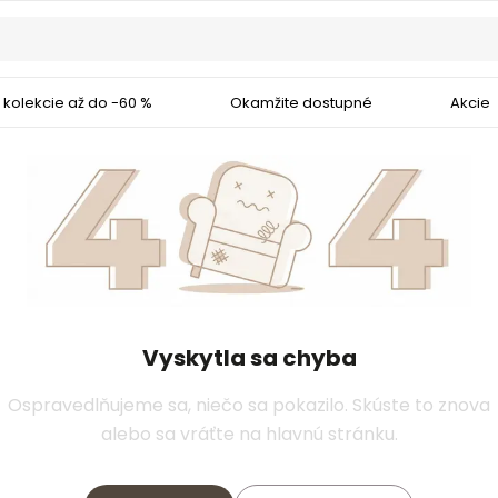
 kolekcie až do -60 %
Okamžite dostupné
Akcie
Vyskytla sa chyba
Ospravedlňujeme sa, niečo sa pokazilo. Skúste to znova
alebo sa vráťte na hlavnú stránku.