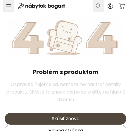
Problém s produktom
Ospravedlňujeme sa, nemôžeme načítať detaily
produktu. Skúste to znova alebo sa vráťte na hlavnú
stránku.
Skúsiť znova
Hlavná stránka