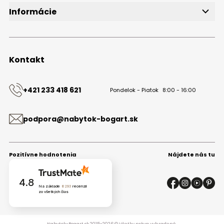
Informácie
O značke
Obchodné podmienky
Ochrana osobných údajov
Kontakt
Kontakt
+421 233 418 621
Pondelok - Piatok
8:00 - 16:00
podpora@nabytok-bogart.sk
Pozitívne hodnotenia
Nájdete nás tu
4.8
Na základe
8293
recenzií
zo všetkých čias