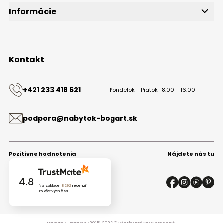
Informácie
O značke
Obchodné podmienky
Ochrana osobných údajov
Kontakt
Kontakt
+421 233 418 621
Pondelok - Piatok
8:00 - 16:00
podpora@nabytok-bogart.sk
Pozitívne hodnotenia
Nájdete nás tu
4.8
Na základe
8292
recenzií
zo všetkých čias