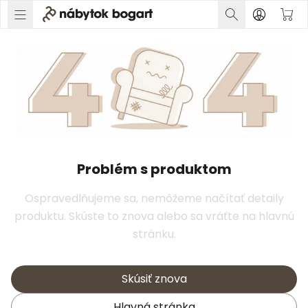
Problém s produktom
Ospravedlňujeme sa, nemôžeme načítať detaily
produktu. Skúste to znova alebo sa vráťte na hlavnú
stránku.
Skúsiť znova
Hlavná stránka