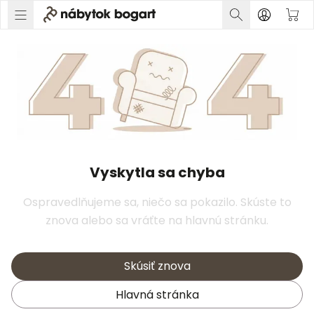
Vyskytla sa chyba
Ospravedlňujeme sa, niečo sa pokazilo. Skúste to
znova alebo sa vráťte na hlavnú stránku.
Skúsiť znova
Hlavná stránka