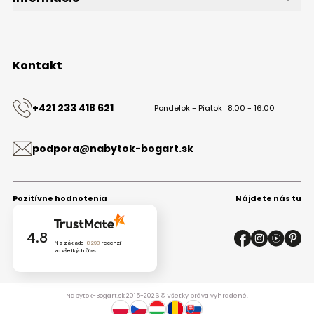
O značke
Obchodné podmienky
Ochrana osobných údajov
Kontakt
Kontakt
+421 233 418 621
Pondelok - Piatok
8:00 - 16:00
podpora@nabytok-bogart.sk
Pozitívne hodnotenia
Nájdete nás tu
4.8
Na základe
8293
recenzií
zo všetkých čias
Nabytok-Bogart.sk 2015-2026 © Všetky práva vyhradené.