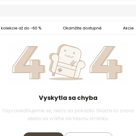
 kolekcie až do -60 %
Okamžite dostupné
Akcie
Vyskytla sa chyba
Ospravedlňujeme sa, niečo sa pokazilo. Skúste to znova
alebo sa vráťte na hlavnú stránku.