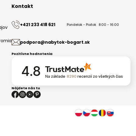
Kontakt
+421 233 418 621
Pondelok - Piatok
8:00 - 16:00
ajov
romia
podpora@nabytok-bogart.sk
Pozitívne hodnotenia
4.8
Na základe
8290
recenzií
zo všetkých čias
Nájdete nás tu