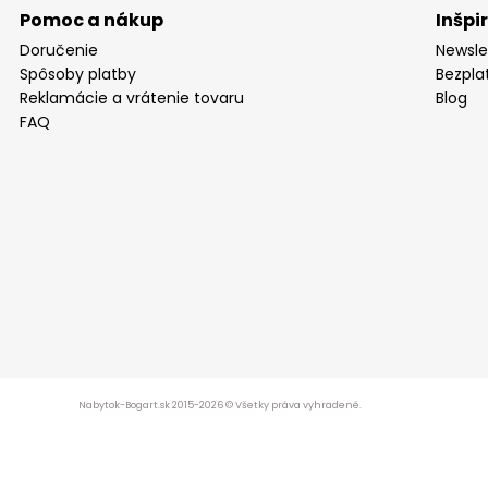
Pomoc a nákup
Inšpi
Doručenie
Newsle
Spôsoby platby
Bezpla
Reklamácie a vrátenie tovaru
Blog
FAQ
Nabytok-Bogart.sk 2015-2026 © Všetky práva vyhradené.