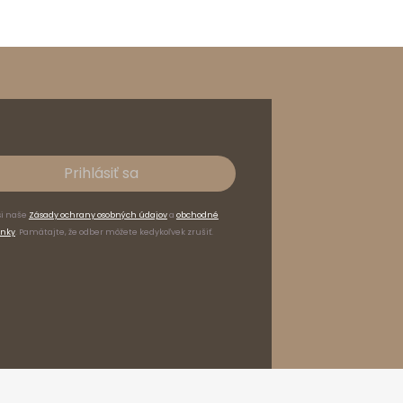
Prihlásiť sa
si naše
Zásady ochrany osobných údajov
a
obchodné
nky
. Pamätajte, že odber môžete kedykoľvek zrušiť.