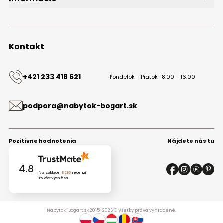
O značke
Obchodné podmienky
Ochrana osobných údajov
Kontakt
Kontakt
+421 233 418 621
Pondelok - Piatok
8:00 - 16:00
podpora@nabytok-bogart.sk
Pozitívne hodnotenia
Nájdete nás tu
4.8
Na základe
8293
recenzií
zo všetkých čias
Nabytok-Bogart.sk 2015-2026 © Všetky práva vyhradené.