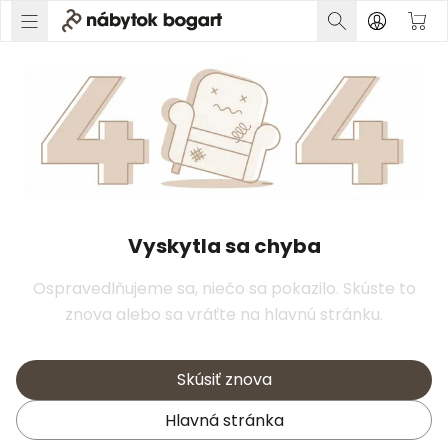
Vyskytla sa chyba
Ospravedlňujeme sa, niečo sa pokazilo. Skúste to
znova alebo sa vráťte na hlavnú stránku.
Skúsiť znova
Hlavná stránka