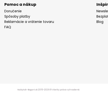
Pomoc a nákup
Inšpi
Doručenie
Newsle
Spôsoby platby
Bezpla
Reklamácie a vrátenie tovaru
Blog
FAQ
Nabytok-Bogart.sk 2015-2026 © Všetky práva vyhradené.