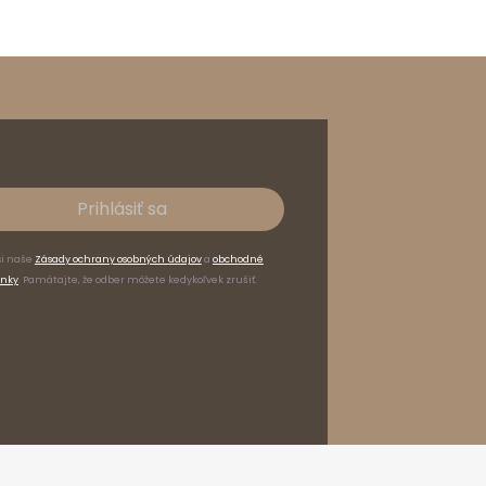
Prihlásiť sa
si naše
Zásady ochrany osobných údajov
a
obchodné
nky
. Pamätajte, že odber môžete kedykoľvek zrušiť.