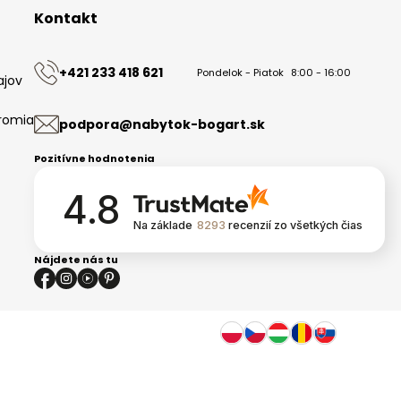
Kontakt
+421 233 418 621
Pondelok - Piatok
8:00 - 16:00
ajov
romia
podpora@nabytok-bogart.sk
Pozitívne hodnotenia
4.8
Na základe
8293
recenzií
zo všetkých čias
Nájdete nás tu