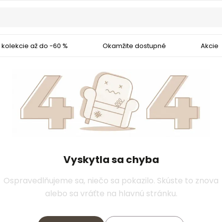
 kolekcie až do -60 %
Okamžite dostupné
Akcie
Vyskytla sa chyba
Ospravedlňujeme sa, niečo sa pokazilo. Skúste to znova
alebo sa vráťte na hlavnú stránku.