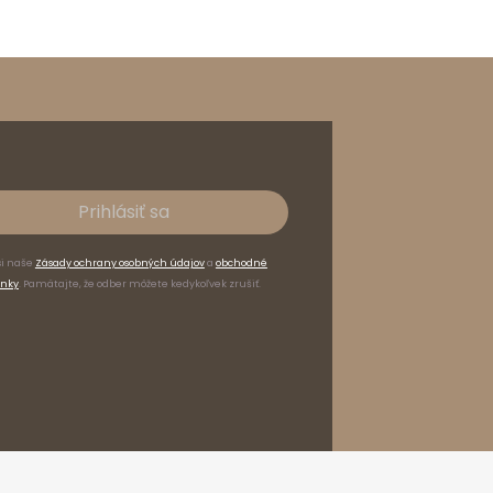
Prihlásiť sa
si naše
Zásady ochrany osobných údajov
a
obchodné
nky
. Pamätajte, že odber môžete kedykoľvek zrušiť.