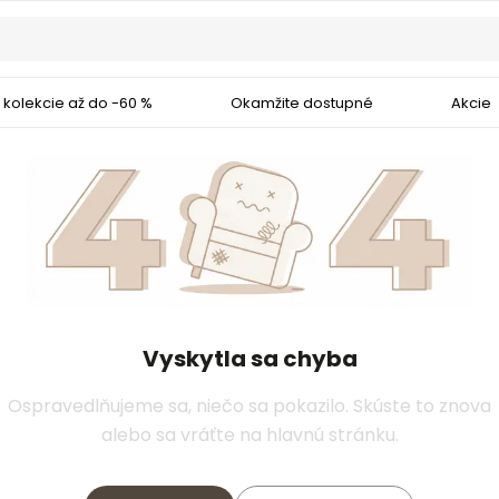
 kolekcie až do -60 %
Okamžite dostupné
Akcie
Vyskytla sa chyba
Ospravedlňujeme sa, niečo sa pokazilo. Skúste to znova
alebo sa vráťte na hlavnú stránku.