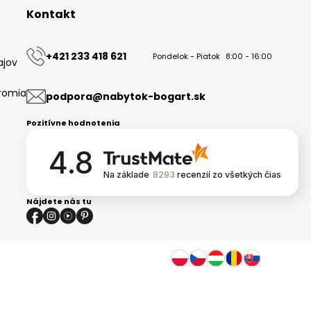
Kontakt
+421 233 418 621
Pondelok - Piatok
8:00 - 16:00
ajov
romia
podpora@nabytok-bogart.sk
Pozitívne hodnotenia
4.8
Na základe
8293
recenzií
zo všetkých čias
Nájdete nás tu