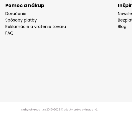
Pomoc a nákup
Inšpi
Doručenie
Newsle
Spôsoby platby
Bezpla
Reklamácie a vrátenie tovaru
Blog
FAQ
Nabytok-Bogart.sk 2015-2026 © Všetky práva vyhradené.