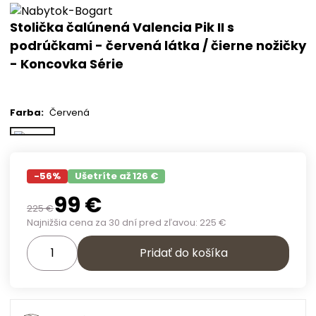
Stolička čalúnená Valencia Pik II s
podrúčkami - červená látka / čierne nožičky
- Koncovka Série
Farba
:
Červená
-
56
%
Ušetríte až 126 €
99
€
225
€
Najnižšia cena za 30 dní pred zľavou:
225
€
Pridať do košíka