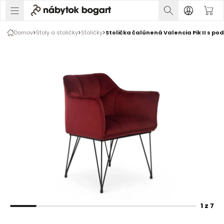
1 z 7
Domov
Stoly a stoličky
Stoličky
Stolička čalúnená Valencia Pik II s po
Rozšírte prsty na zväčšenie obrázka
1 z 7