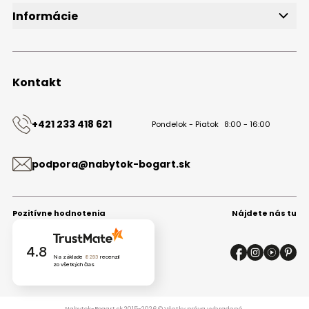
Informácie
O značke
Obchodné podmienky
Ochrana osobných údajov
Kontakt
Kontakt
+421 233 418 621
Pondelok - Piatok
8:00 - 16:00
podpora@nabytok-bogart.sk
Pozitívne hodnotenia
Nájdete nás tu
4.8
Na základe
8293
recenzií
zo všetkých čias