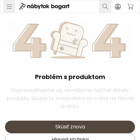
Problém s produktom
Ospravedlňujeme sa, nemôžeme načítať detaily
produktu. Skúste to znova alebo sa vráťte na hlavnú
stránku.
Skúsiť znova
Hlavná stránka