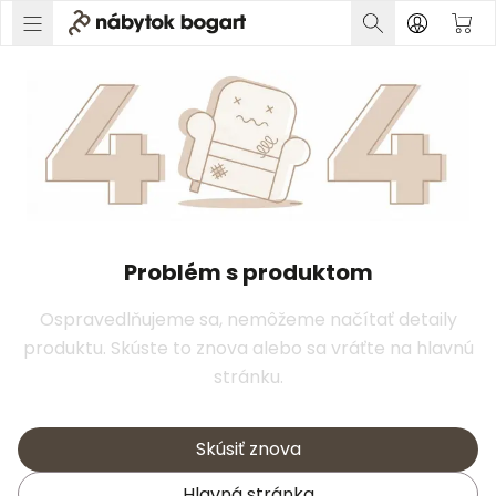
Problém s produktom
Ospravedlňujeme sa, nemôžeme načítať detaily
produktu. Skúste to znova alebo sa vráťte na hlavnú
stránku.
Skúsiť znova
Hlavná stránka