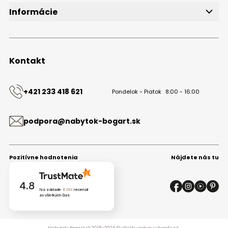
Informácie
O značke
Obchodné podmienky
Ochrana osobných údajov
Kontakt
Kontakt
+421 233 418 621
Pondelok - Piatok
8:00 - 16:00
podpora@nabytok-bogart.sk
Pozitívne hodnotenia
Nájdete nás tu
4.8
Na základe
8293
recenzií
zo všetkých čias