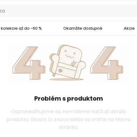
 kolekcie až do -60 %
Okamžite dostupné
Akcie
Problém s produktom
Ospravedlňujeme sa, nemôžeme načítať detaily
produktu. Skúste to znova alebo sa vráťte na hlavnú
stránku.