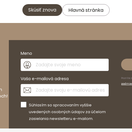
Skúsiť znova
Hlavná stránka
Meno
Vaša e-mailová adresa
Pozrite 
podmie
h
och!
Súhlasím so spracovaním vyššie
uvedených osobných údajov za účelom
zasielania newsletteru e-mailom.