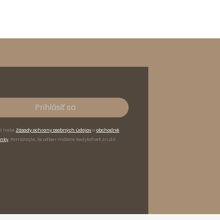
Prihlásiť sa
si naše
Zásady ochrany osobných údajov
a
obchodné
nky
. Pamätajte, že odber môžete kedykoľvek zrušiť.