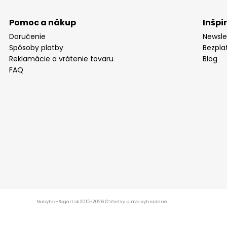
Pomoc a nákup
Inšpi
Doručenie
Newsle
Spôsoby platby
Bezpla
Reklamácie a vrátenie tovaru
Blog
FAQ
Nabytok-Bogart.sk 2015-2026 © Všetky práva vyhradené.