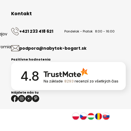
Kontakt
+421 233 418 621
Pondelok - Piatok
8:00 - 16:00
ajov
romia
podpora@nabytok-bogart.sk
Pozitívne hodnotenia
4.8
Na základe
8293
recenzií
zo všetkých čias
Nájdete nás tu