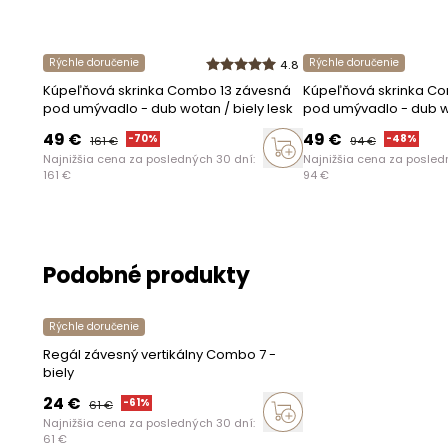
Prevedenie
Rýchle doručenie
Rýchle doručenie
4.8
Hrany
Kúpeľňová skrinka Combo 13 závesná
Kúpeľňová skrinka C
pod umývadlo - dub wotan / biely lesk
pod umývadlo - dub wo
Montáž
49
€
49
€
-
70
%
-
48
%
161
€
94
€
Najnižšia cena za posledných 30 dní:
Najnižšia cena za posled
Samostatná
161
€
94
€
Informácie
Podobné produkty
Výrobca
Rýchle doručenie
Adresa
Regál závesný vertikálny Combo 7 -
biely
Krajina
24
€
-
61
%
61
€
Najnižšia cena za posledných 30 dní:
61
€