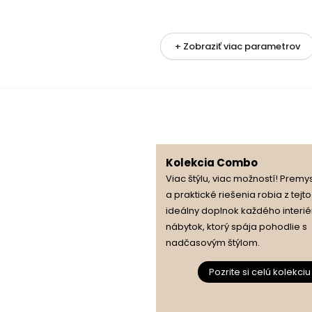
+ Zobraziť viac parametrov
e
enie
Kolekcia Combo
sti
Viac štýlu, viac možností! Premy
a praktické riešenia robia z tejt
ideálny doplnok každého interié
nábytok, ktorý spája pohodlie s
nadčasovým štýlom.
Pozrite si celú kolekciu