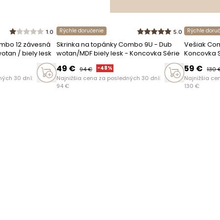
Rýchle doručenie
Rýchle doru
1.0
5.0
ombo 12 závesná
Skrinka na topánky Combo 9U - Dub
Vešiak Comb
tan / biely lesk
wotan/MDF biely lesk - Koncovka Série
Koncovka S
49
€
59
€
-
48
%
94
€
130
ných 30 dní:
Najnižšia cena za posledných 30 dní:
Najnižšia ce
94
€
130
€
 o výrobcovi