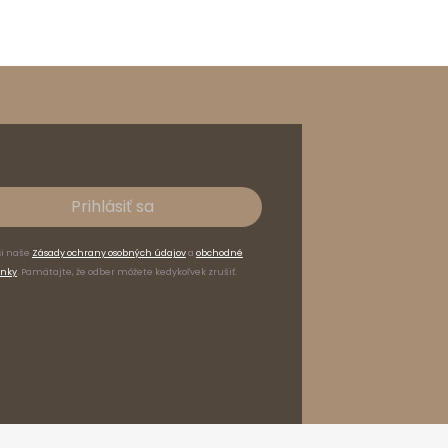
Prihlásiť sa
si naše
Zásady ochrany osobných údajov
a
obchodné
nky
. Pamätajte, že odber môžete kedykoľvek zrušiť.