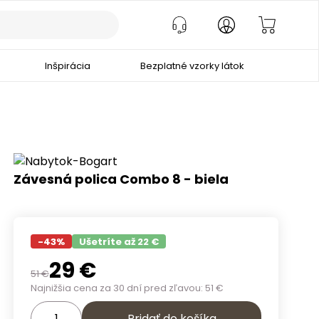
Inšpirácia
Bezplatné vzorky látok
Závesná polica Combo 8 - biela
-
43
%
Ušetríte až 22 €
29
€
51
€
Najnižšia cena za 30 dní pred zľavou:
51
€
Pridať do košíka