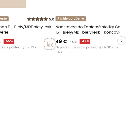
čenie
Rýchle doručenie
5.0
ABS
o 11 - Biely/MDF biely lesk -
Nadstavec do Toaletné stolíky Combo
érie
15 - Biely/MDF biely lesk - Koncovka
Série
49
€
-
55
%
-
42
%
€
84
€
na za posledných 30 dní:
Najnižšia cena za posledných 30 dní:
nábytok v demonte
84
€
Nabytok-Bogart
37-125 Czarna 825
Poľsko