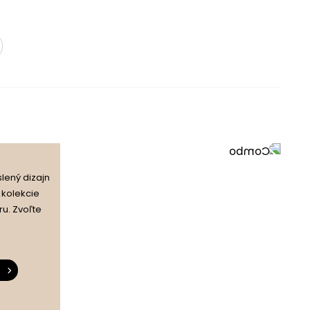
biely lesk
biely lesk
slený dizajn
o kolekcie
ru. Zvoľte
laminovaná doska 16 mm
laminovaná doska 16 mm
model na stenu