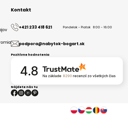
Kontakt
+421 233 418 621
Pondelok - Piatok
8:00 - 16:00
ajov
romia
podpora@nabytok-bogart.sk
Pozitívne hodnotenia
4.8
Na základe
8290
recenzií
zo všetkých čias
Nájdete nás tu