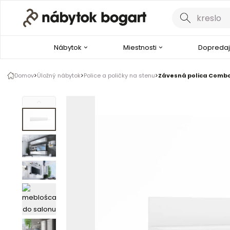
Galéria produktu
1 z 6
Nábytok
Miestnosti
Dopredaj
Domov
Úložný nábytok
Police a poličky na stenu
Závesná polica Combo 