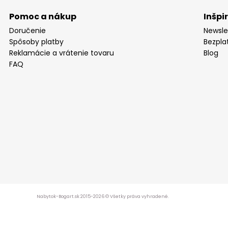
Pomoc a nákup
Inšpi
Doručenie
Newsle
Spôsoby platby
Bezpla
Reklamácie a vrátenie tovaru
Blog
FAQ
Nabytok-Bogart.sk 2015-2026 © Všetky práva vyhradené.