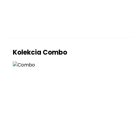
Ďalšie údaj
Kolekcia Combo
Farebné preved
Farba korpusu
Farba prednej ča
Prevedenie
Korpus
Predná časť
Typ nožičky