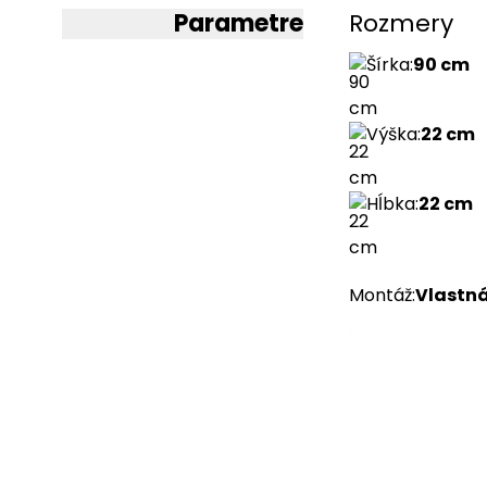
Parametre
Rozmery
Šírka
:
90 cm
Výška
:
22 cm
Hĺbka
:
22 cm
Montáž
:
Vlastn