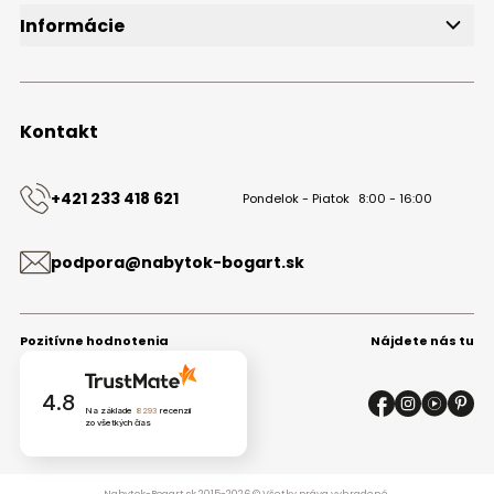
Informácie
O značke
Obchodné podmienky
Ochrana osobných údajov
Kontakt
Kontakt
+421 233 418 621
Pondelok - Piatok
8:00 - 16:00
podpora@nabytok-bogart.sk
Pozitívne hodnotenia
Nájdete nás tu
4.8
Na základe
8293
recenzií
zo všetkých čias