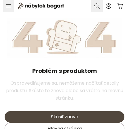
Problém s produktom
Ospravedlňujeme sa, nemôžeme načítať detaily
produktu. Skúste to znova alebo sa vráťte na hlavnú
stránku.
Skúsiť znova
Hlavná stránka