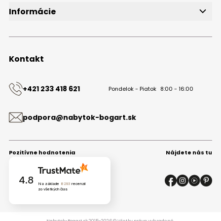
Informácie
O značke
Obchodné podmienky
Ochrana osobných údajov
Kontakt
Kontakt
+421 233 418 621
Pondelok - Piatok
8:00 - 16:00
podpora@nabytok-bogart.sk
Pozitívne hodnotenia
Nájdete nás tu
4.8
Na základe
8293
recenzií
zo všetkých čias