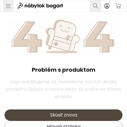
Problém s produktom
Ospravedlňujeme sa, nemôžeme načítať detaily
produktu. Skúste to znova alebo sa vráťte na hlavnú
stránku.
Skúsiť znova
Hlavná stránka