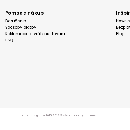
Pomoc a nákup
Inšpi
Doručenie
Newsle
Spôsoby platby
Bezpla
Reklamácie a vrátenie tovaru
Blog
FAQ
Nabytok-Bogart.sk 2015-2026 © Všetky práva vyhradené.