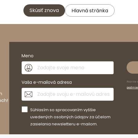
Skúsiť znova
Hlavná stránka
Meno
Vaša e-mailová adresa
Pozrite 
podmie
h
och!
Súhlasím so spracovaním vyššie
uvedených osobných údajov za účelom
zasielania newsletteru e-mailom.