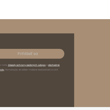
Prihlásiť sa
si naše
Zásady ochrany osobných údajov
a
obchodné
nky
. Pamätajte, že odber môžete kedykoľvek zrušiť.