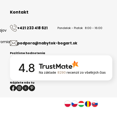
Kontakt
+421 233 418 621
Pondelok - Piatok
8:00 - 16:00
ajov
romia
podpora@nabytok-bogart.sk
Pozitívne hodnotenia
4.8
Na základe
8290
recenzií
zo všetkých čias
Nájdete nás tu