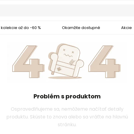
 kolekcie až do -60 %
Okamžite dostupné
Akcie
Problém s produktom
Ospravedlňujeme sa, nemôžeme načítať detaily
produktu. Skúste to znova alebo sa vráťte na hlavnú
stránku.