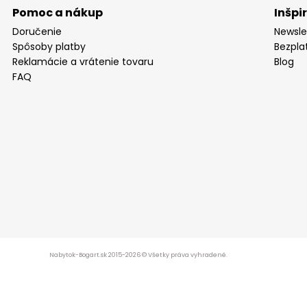
Pomoc a nákup
Inšpi
Doručenie
Newsle
Spôsoby platby
Bezpla
Reklamácie a vrátenie tovaru
Blog
FAQ
Nabytok-Bogart.sk 2015-2026 © Všetky práva vyhradené.