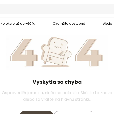
 kolekcie až do -60 %
Okamžite dostupné
Akcie
Vyskytla sa chyba
Ospravedlňujeme sa, niečo sa pokazilo. Skúste to znova
alebo sa vráťte na hlavnú stránku.