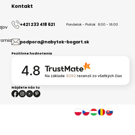
Kontakt
+421 233 418 621
Pondelok - Piatok
8:00 - 16:00
ajov
romia
podpora@nabytok-bogart.sk
Pozitívne hodnotenia
4.8
Na základe
8292
recenzií
zo všetkých čias
Nájdete nás tu