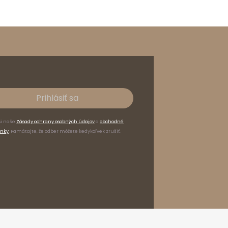
Prihlásiť sa
si naše
Zásady ochrany osobných údajov
a
obchodné
nky
. Pamätajte, že odber môžete kedykoľvek zrušiť.